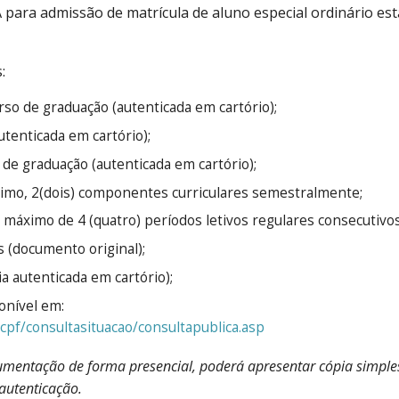
A para admissão de matrícula de aluno especial ordinário es
:
rso de graduação (autenticada em cartório);
utenticada em cartório);
e graduação (autenticada em cartório);
ximo, 2(dois) componentes curriculares semestralmente;
 máximo de 4 (quatro) períodos letivos regulares consecutivos
s (documento original);
ia autenticada em cartório);
onível em:
/cpf/consultasituacao/consultapublica.asp
umentação de forma presencial, poderá apresentar cópia simple
autenticação.