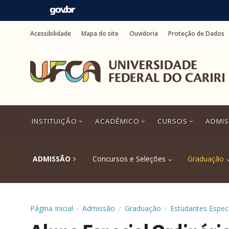
Ir
para
Acessibilidade
Mapa do site
Ouvidoria
Proteção de Dados
o
conteúdo
Ir
para
o
menu
Ir
para
a
INSTITUIÇÃO
ACADÊMICO
CURSOS
ADMI
busca
Ir
para
o
ADMISSÃO
Concursos e Seleções
Graduação
rodapé
Página Inicial
Admissão
Graduação
Estudantes Especi
/
/
/