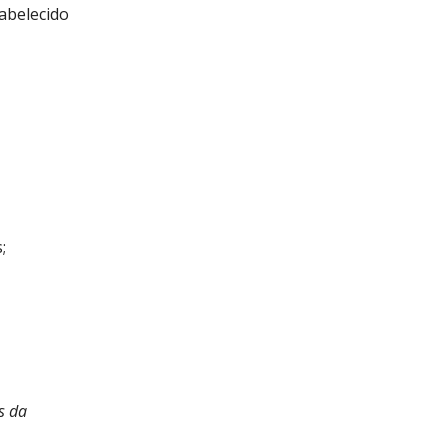
tabelecido
;
s da