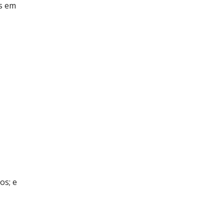
is em
os; e