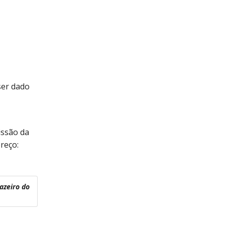
ser dado
issão da
reço:
azeiro do