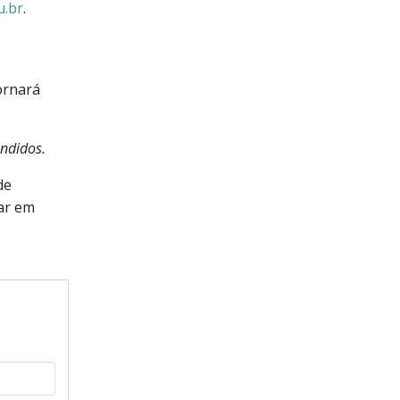
u.br
.
ornará
endidos.
de
ar em