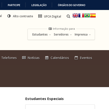
PARTICIPE
LEGISLAÇÃO
ÓRGÃOS DO GOVERNO
al
Alto contraste
UFCA Digital
Informação para
Estudantes
Servidores
Imprensa
Link
Telefones
Notícias
Calendários
Eventos
externo:
Estudantes Especiais