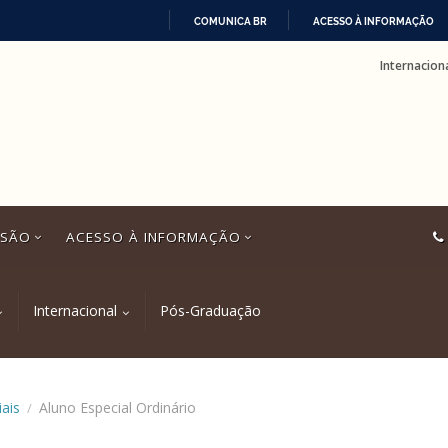
COMUNICA BR
ACESSO À INFORMAÇÃO
IR
Internacion
PARA
O
CONTEÚDO
SSÃO
ACESSO À INFORMAÇÃO
Internacional
Pós-Graduação
ais
Aluno Especial Ordinário
/