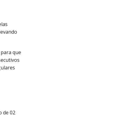
elas
 levando
 para que
secutivos
gulares
o de 02