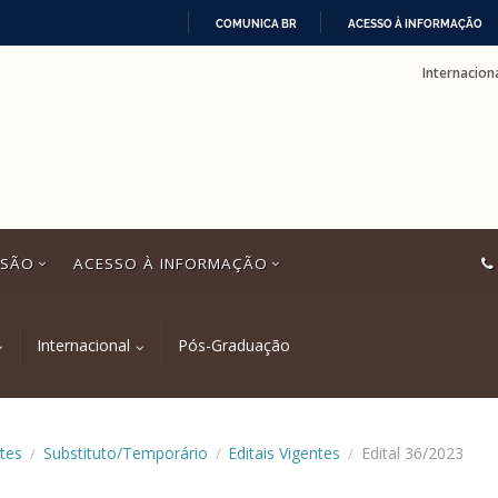
COMUNICA BR
ACESSO À INFORMAÇÃO
IR
Internacion
PARA
O
CONTEÚDO
SSÃO
ACESSO À INFORMAÇÃO
Internacional
Pós-Graduação
tes
Substituto/Temporário
Editais Vigentes
Edital 36/2023
/
/
/