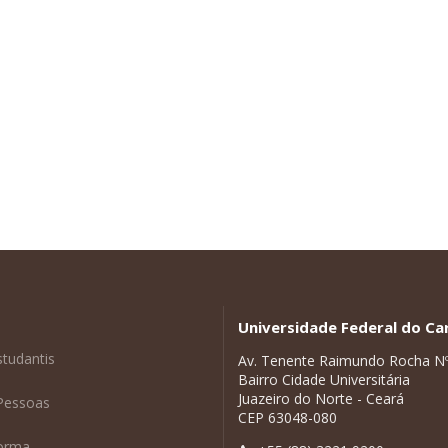
Universidade Federal do Car
studantis
Av. Tenente Raimundo Rocha N
Bairro Cidade Universitária
Juazeiro do Norte - Ceará
Pessoas
CEP 63048-080
forma