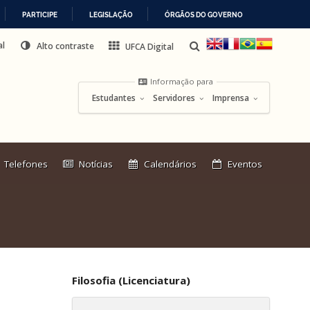
PARTICIPE
LEGISLAÇÃO
ÓRGÃOS DO GOVERNO
al
Alto contraste
UFCA Digital
Informação para
Estudantes
Servidores
Imprensa
Link
Telefones
Notícias
Calendários
Eventos
externo:
Filosofia (Licenciatura)