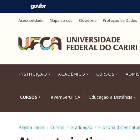
Ir
para
Acessibilidade
Mapa do site
Ouvidoria
Proteção de Dados
o
conteúdo
Ir
para
o
menu
Ir
para
a
INSTITUIÇÃO
ACADÊMICO
CURSOS
ADMI
busca
Ir
para
o
CURSOS
#VemSerUFCA
Educação a Distância
rodapé
Página Inicial
Cursos
Graduação
Filosofia (Licenciatur
/
/
/