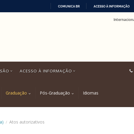
COMUNICA BR
ACESSO À INFORMAÇÃO
IR
Internacion
PARA
O
CONTEÚDO
SSÃO
ACESSO À INFORMAÇÃO
Graduação
Pós-Graduação
Idiomas
a)
Atos autorizativos
/