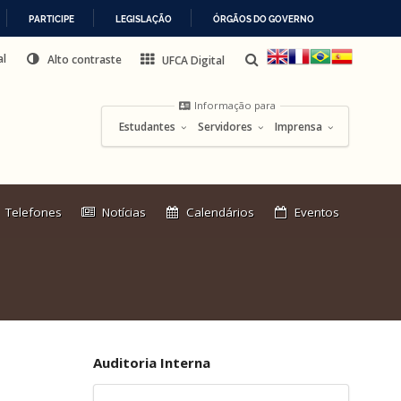
PARTICIPE
LEGISLAÇÃO
ÓRGÃOS DO GOVERNO
al
Alto contraste
UFCA Digital
Informação para
Estudantes
Servidores
Imprensa
Link
Telefones
Notícias
Calendários
Eventos
externo:
Auditoria Interna