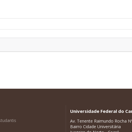
Universidade Federal do Car
studantis
Av. Tenente Raimundo Rocha N
Bairro Cidade Universitária