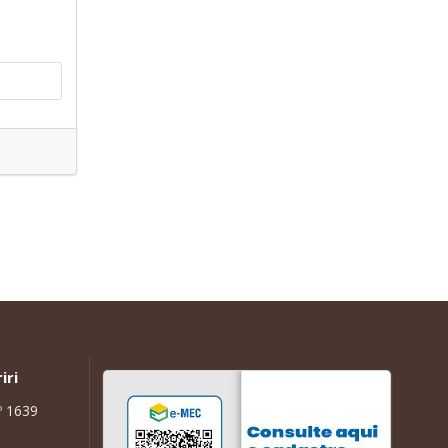
iri
º 1639