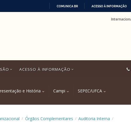
COMUNICA BR
ACESSO À INFORMAÇÃO
IR
Internacion
PARA
O
CONTEÚDO
SSÃO
ACESSO À INFORMAÇÃO
resentação e História
Campi
SEPEC/UFCA
anizacional
Órgãos Complementares
Auditoria Interna
/
/
/