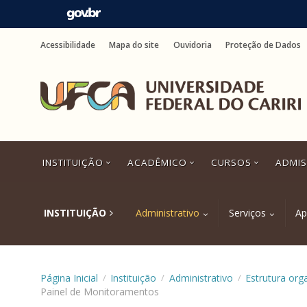
Ir
para
Acessibilidade
Mapa do site
Ouvidoria
Proteção de Dados
o
conteúdo
Ir
para
o
menu
Ir
para
a
INSTITUIÇÃO
ACADÊMICO
CURSOS
ADMI
busca
Ir
para
o
INSTITUIÇÃO
Administrativo
Serviços
Ap
rodapé
Página Inicial
Instituição
Administrativo
Estrutura org
/
/
/
Painel de Monitoramentos