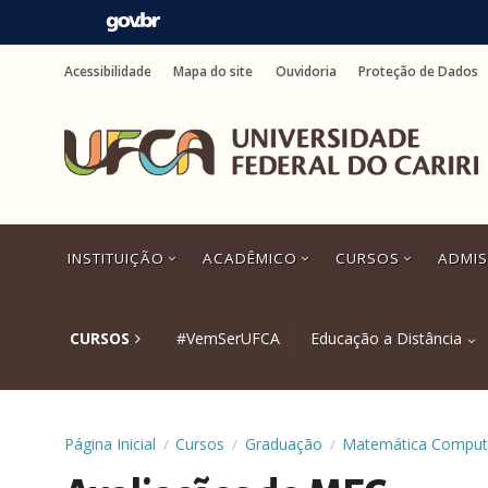
Ir
para
Acessibilidade
Mapa do site
Ouvidoria
Proteção de Dados
o
conteúdo
Ir
para
o
menu
Ir
para
a
INSTITUIÇÃO
ACADÊMICO
CURSOS
ADMI
busca
Ir
para
o
CURSOS
#VemSerUFCA
Educação a Distância
rodapé
Página Inicial
Cursos
Graduação
Matemática Comput
/
/
/