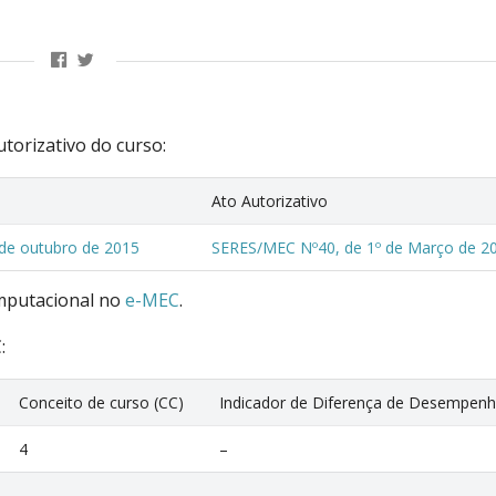
utorizativo do curso:
Ato Autorizativo
de outubro de 2015
SERES/MEC Nº40, de 1º de Março de 2
mputacional no
e-MEC
.
:
Conceito de curso (CC)
Indicador de Diferença de Desempenh
4
–
–
–