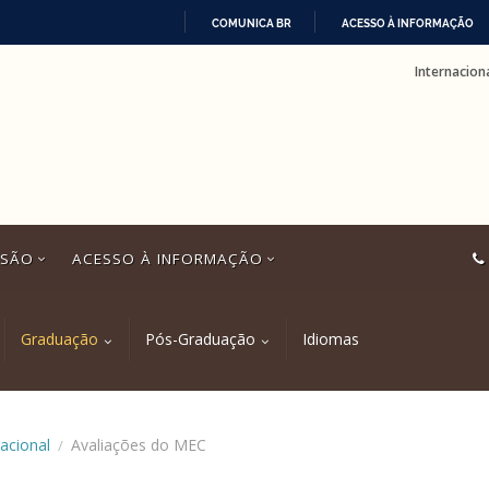
COMUNICA BR
ACESSO À INFORMAÇÃO
IR
Internacion
PARA
O
CONTEÚDO
SSÃO
ACESSO À INFORMAÇÃO
Graduação
Pós-Graduação
Idiomas
acional
Avaliações do MEC
/