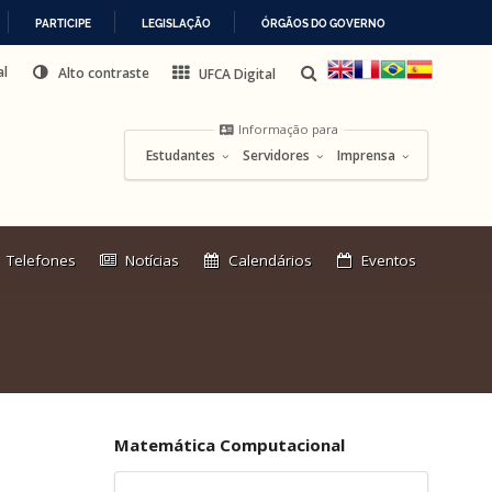
PARTICIPE
LEGISLAÇÃO
ÓRGÃOS DO GOVERNO
al
Alto contraste
UFCA Digital
Informação para
Estudantes
Servidores
Imprensa
Link
Telefones
Notícias
Calendários
Eventos
externo:
Matemática Computacional