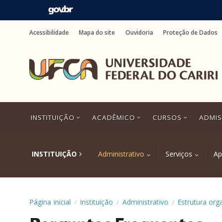
Ir
para
Acessibilidade
Mapa do site
Ouvidoria
Proteção de Dados
o
conteúdo
Ir
para
o
menu
Ir
para
a
INSTITUIÇÃO
ACADÊMICO
CURSOS
ADMI
busca
Ir
para
o
INSTITUIÇÃO
Administrativo
Serviços
Ap
rodapé
Página Inicial
Instituição
Administrativo
Estrutura org
/
/
/