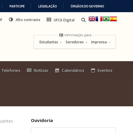
PARTICIPE
LEGISLAÇÃO
ÓRGÃOS DO GOVERNO
al
Alto contraste
UFCA Digital
Informação para
Estudantes
Servidores
Imprensa
Link
Telefones
Notícias
Calendários
Eventos
externo:
Ouvidoria
quentes