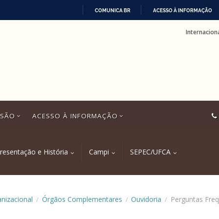
COMUNICA BR
ACESSO À INFORMAÇÃO
IR
Internacion
PARA
O
CONTEÚDO
SSÃO
ACESSO À INFORMAÇÃO
resentação e História
Campi
SEPEC/UFCA
anizacional
Órgãos Complementares
Ouvidoria
Perguntas Fre
/
/
/