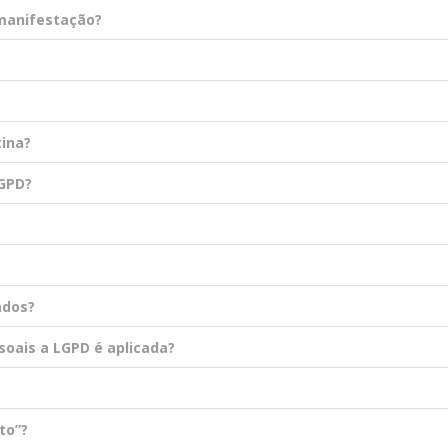
 manifestação?
tina?
LGPD?
ados?
oais a LGPD é aplicada?
to”?