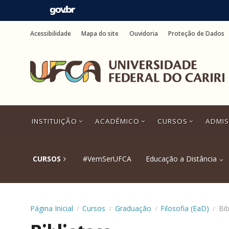
Ir
para
Acessibilidade
Mapa do site
Ouvidoria
Proteção de Dados
o
conteúdo
Ir
para
o
menu
Ir
para
a
INSTITUIÇÃO
ACADÊMICO
CURSOS
ADMI
busca
Ir
para
o
CURSOS
#VemSerUFCA
Educação a Distância
rodapé
Página Inicial
Cursos
Graduação
Filosofia (EaD)
Bib
/
/
/
/