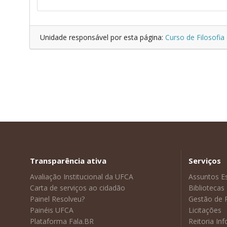
Unidade responsável por esta página:
Curso de Filosofia
Transparência ativa
Serviços
Avaliação Institucional da UFCA
Assuntos E
Carta de serviços ao cidadão
Bibliotecas
Painel Resolveu?
Gestão de 
Painéis UFCA
Licitações
Plataforma Fala.BR
Reitoria In