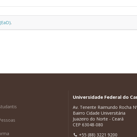
 (EaD)
.
Universidade Federal do Car
studantis
Av. Tenente Raimundo Rocha N
Bairro Cidade Universitária
Juazeiro do Norte - Ceará
Pessoas
CEP 63048-080
forma
+55 (88) 3221 9200