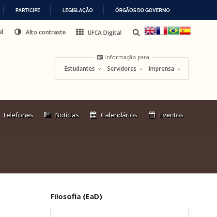
PARTICIPE
LEGISLAÇÃO
ÓRGÃOS DO GOVERNO
al
Alto contraste
UFCA Digital
Informação para
Estudantes
Servidores
Imprensa
Link
Telefones
Notícias
Calendários
Eventos
externo:
Filosofia (EaD)