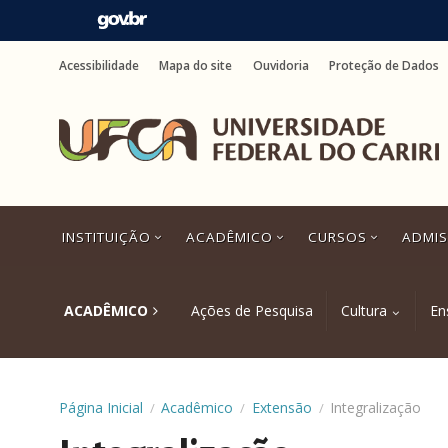
Ir
para
Acessibilidade
Mapa do site
Ouvidoria
Proteção de Dados
o
conteúdo
Ir
para
o
menu
Ir
para
a
INSTITUIÇÃO
ACADÊMICO
CURSOS
ADMI
busca
Ir
para
o
ACADÊMICO
Ações de Pesquisa
Cultura
En
rodapé
Página Inicial
Acadêmico
Extensão
Integralização
/
/
/