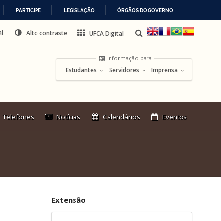
PARTICIPE
LEGISLAÇÃO
ÓRGÃOS DO GOVERNO
al
Alto contraste
UFCA Digital
Informação para
Estudantes
Servidores
Imprensa
Link
Telefones
Notícias
Calendários
Eventos
externo:
Extensão