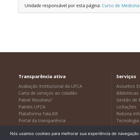
Unidade responsável por esta página:
Curso de Medicina 
Transparência ativa
Serviços
Avaliação Institucional da UFCA
Assuntos E
Carta de serviços ao cidadão
Bibliotecas
Painel Resolveu?
Gestão de 
Painéis UFCA
Licitações
Plataforma Fala.BR
Reitoria In
Portal da transparência
Tecnologia
Sustentabilidade
Visitas Gui
Nós usamos cookies para melhorar sua experiência de navegação no
Webmail