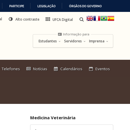
PARTICIPE
LEGISLAÇÃO
ÓRGÃOS DO GOVERNO
al
Alto contraste
UFCA Digital
Informação para
Estudantes
Servidores
Imprensa
Link
Telefones
Notícias
Calendários
Eventos
externo:
Medicina Veterinária