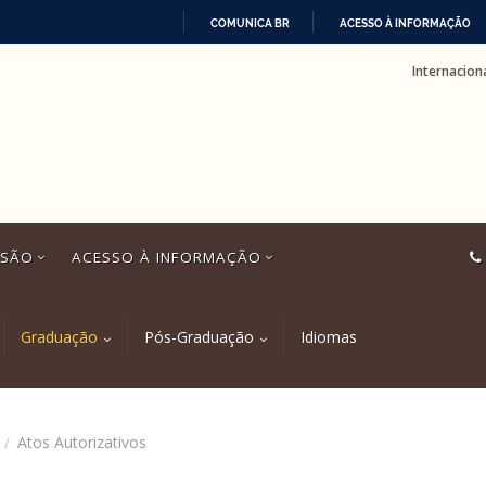
COMUNICA BR
ACESSO À INFORMAÇÃO
IR
Internacion
PARA
O
CONTEÚDO
SSÃO
ACESSO À INFORMAÇÃO
Graduação
Pós-Graduação
Idiomas
Atos Autorizativos
/