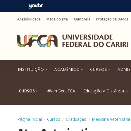
Ir
para
Acessibilidade
Mapa do site
Ouvidoria
Proteção de Dados
o
conteúdo
Ir
para
o
menu
Ir
para
a
INSTITUIÇÃO
ACADÊMICO
CURSOS
ADMI
busca
Ir
para
o
CURSOS
#VemSerUFCA
Educação a Distância
rodapé
Página Inicial
Cursos
Graduação
Medicina Veterinária
/
/
/