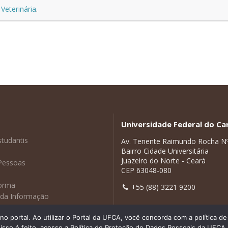
Veterinária
.
Universidade Federal do Car
studantis
Av. Tenente Raimundo Rocha N
Bairro Cidade Universitária
Juazeiro do Norte - Ceará
Pessoas
CEP 63048-080
forma
+55 (88) 3221 9200
 da Informação
adas
 portal. Ao utilizar o Portal da UFCA, você concorda com a política 
isso é feito, acesse a Política de Proteção de Dados Pessoais da UFCA.