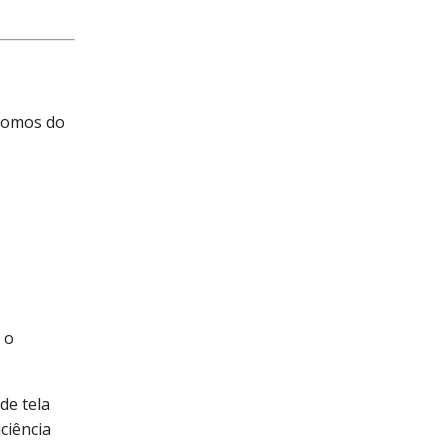
spomos do
 o
de tela
ciência