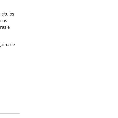
títulos
cias
ras e
 gama de