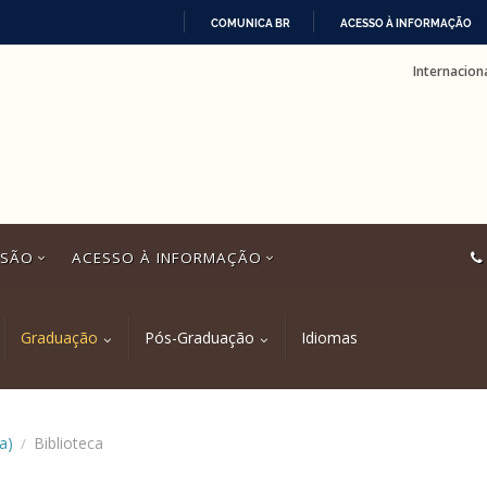
COMUNICA BR
ACESSO À INFORMAÇÃO
IR
Internacion
PARA
O
CONTEÚDO
SSÃO
ACESSO À INFORMAÇÃO
Graduação
Pós-Graduação
Idiomas
a)
Biblioteca
/