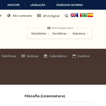
PARTICIPE
LEGISLAÇÃO
ÓRGÃOS DO GOVERNO
al
Alto contraste
UFCA Digital
Informação para
Estudantes
Servidores
Imprensa
Link
Telefones
Notícias
Calendários
Eventos
externo:
Filosofia (Licenciatura)