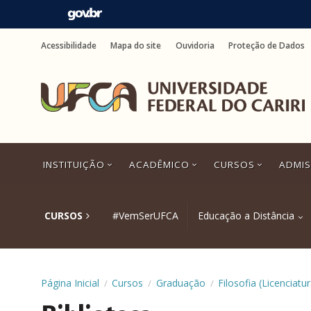
Ir
para
Acessibilidade
Mapa do site
Ouvidoria
Proteção de Dados
o
conteúdo
Ir
para
o
menu
Ir
para
a
INSTITUIÇÃO
ACADÊMICO
CURSOS
ADMI
busca
Ir
para
o
CURSOS
#VemSerUFCA
Educação a Distância
rodapé
Página Inicial
Cursos
Graduação
Filosofia (Licenciatur
/
/
/