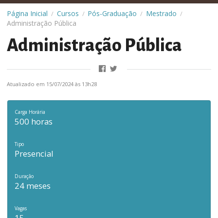
Página Inicial
Cursos
Pós-Graduação
Mestrado
/
/
/
/
Administração Pública
Administração Pública
Atualizado em 15/07/2024 às 13h28
Carga Horária
500 horas
Tipo
Presencial
Duração
24 meses
Vagas
15