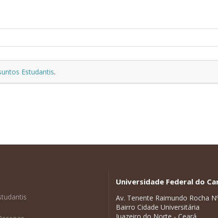
suntos Estudantis
.
Universidade Federal do Car
studantis
Av. Tenente Raimundo Rocha N
Bairro Cidade Universitária
Juazeiro do Norte - Ceará