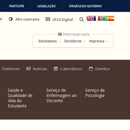
PARTICIPE
LEGISLAÇÃO
ÓRGÃOS DO GOVERNO
al
Alto contraste
UFCA Digital
Informação para
Estudantes
Servidores
Imprensa
Link
Telefones
Notícias
Calendários
Eventos
externo:
Saúde e
Serviço de
Serviço de
Qualidade de
Enfermagem ao
Psicologia
Vida do
Discente
Estudante