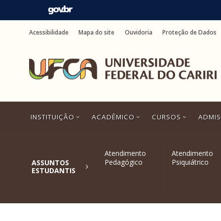
Ir
para
Acessibilidade
Mapa do site
Ouvidoria
Proteção de Dados
o
conteúdo
Ir
para
o
menu
Ir
para
a
INSTITUIÇÃO
ACADÊMICO
CURSOS
ADMI
busca
Ir
para
o
Atendimento
Atendimento
rodapé
Pedagógico
Psiquiátrico
ASSUNTOS
ESTUDANTIS