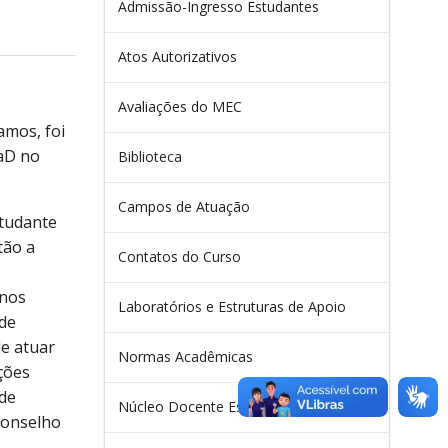
Admissão-Ingresso Estudantes
Atos Autorizativos
Avaliações do MEC
amos, foi
EaD no
Biblioteca
Campos de Atuação
tudante
tão a
Contatos do Curso
 nos
Laboratórios e Estruturas de Apoio
 de
de atuar
Normas Acadêmicas
ções
 de
Núcleo Docente Estruturante
Conselho