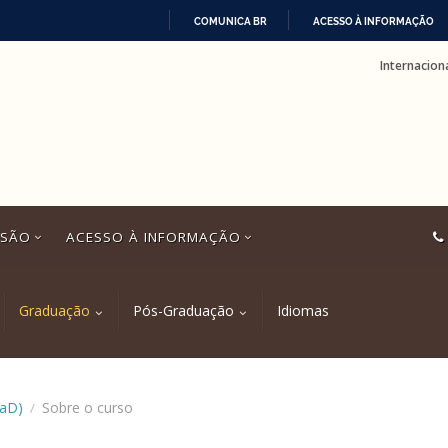
COMUNICA BR
ACESSO À INFORMAÇÃO
IR
Internacion
PARA
O
CONTEÚDO
SSÃO
ACESSO À INFORMAÇÃO
Graduação
Pós-Graduação
Idiomas
EaD)
Sobre o curso
/