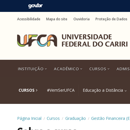
Ir
para
Acessibilidade
Mapa do site
Ouvidoria
Proteção de Dados
o
conteúdo
Ir
para
o
menu
Ir
para
a
INSTITUIÇÃO
ACADÊMICO
CURSOS
ADMI
busca
Ir
para
o
CURSOS
#VemSerUFCA
Educação a Distância
rodapé
Página Inicial
Cursos
Graduação
Gestão Financeira (
/
/
/