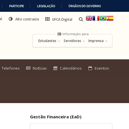
PARTICIPE
LEGISLAÇÃO
ÓRGÃOS DO GOVERNO
al
Alto contraste
UFCA Digital
Informação para
Estudantes
Servidores
Imprensa
Link
Telefones
Notícias
Calendários
Eventos
externo:
Gestão Financeira (EaD)