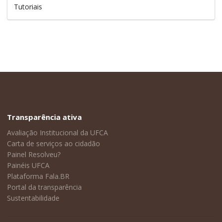
Tutoriais
Transparência ativa
Avaliação Institucional da UFCA
Carta de serviços ao cidadão
Painel Resolveu?
Painéis UFCA
Plataforma Fala.BR
Portal da transparência
Sustentabilidade