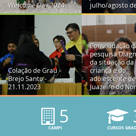
Welcome Day 2024
julho/agosto d
Consolidação d
pesquisa Diagn
da situação da
Colação de Grau -
criança e do
Brejo Santo -
adolescente de
21.11.2023
Juazeiro do No
5
CAMPI
CURSOS GRA