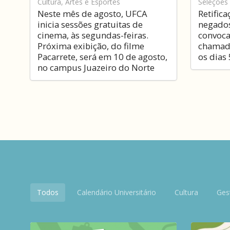
Cultura, Artes e Esportes
Seleções
Neste mês de agosto, UFCA
Retific
inicia sessões gratuitas de
negados
cinema, às segundas-feiras.
convoca
Próxima exibição, do filme
chamada
Pacarrete, será em 10 de agosto,
os dias 
no campus Juazeiro do Norte
Todos
Calendário Universitário
Cultura
Ges