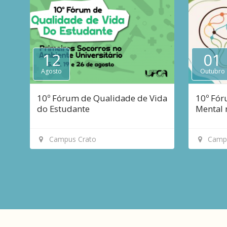
12
01
Agosto
Outubro
12
01
10º Fórum de Qualidade de Vida
10º Fór
de
de
do Estudante
Mental 
Agosto
Outubr
Campus Crato
Campu