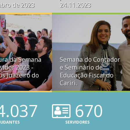
bro de 2023
24.11.2023
ura da Semana
Semana do Contador
vidor 2023 -
e Seminário de
s Juazeiro do
Educação Fiscal do
Cariri.
4.037
670
TUDANTES
SERVIDORES