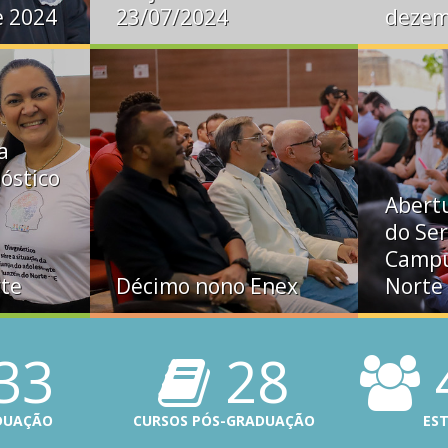
e 2024
23/07/2024
dezem
a
óstico
Abert
do Ser
Campu
rte
Décimo nono Enex
Norte
33
28
DUAÇÃO
CURSOS PÓS-GRADUAÇÃO
ES