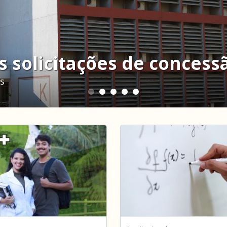
s solicitações de concess
s