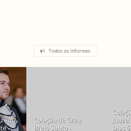
Todos os Informes
Colaç
au em
Colação de Grau
Juazei
te -
Brejo Santo -
Dias 6