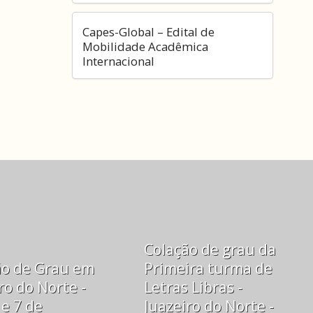
Capes-Global – Edital de
Mobilidade Acadêmica
Internacional
Colação de grau da
ão de Grau em
Primeira turma de
ro do Norte -
Letras Libras -
 e 7 de
Juazeiro do Norte -