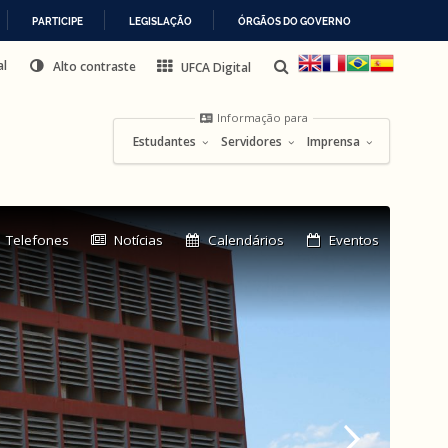
PARTICIPE
LEGISLAÇÃO
ÓRGÃOS DO GOVERNO
al
Alto contraste
UFCA Digital
Informação para
Estudantes
Servidores
Imprensa
Link
Telefones
Notícias
Calendários
Eventos
externo: