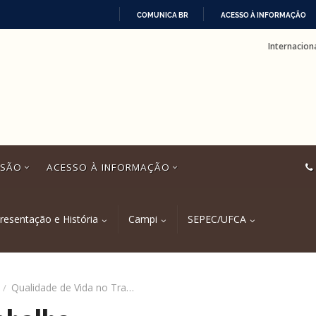
COMUNICA BR
ACESSO À INFORMAÇÃO
IR
Internacion
PARA
O
CONTEÚDO
SSÃO
ACESSO À INFORMAÇÃO
resentação e História
Campi
SEPEC/UFCA
Qualidade de Vida no Trabalho
/