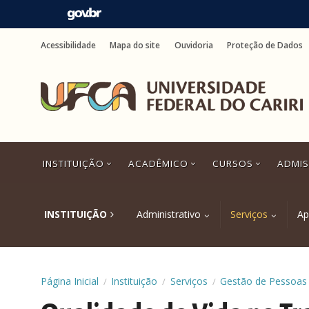
Ir
para
Acessibilidade
Mapa do site
Ouvidoria
Proteção de Dados
o
conteúdo
Ir
para
o
menu
Ir
para
a
INSTITUIÇÃO
ACADÊMICO
CURSOS
ADMI
busca
Ir
para
o
INSTITUIÇÃO
Administrativo
Serviços
Ap
rodapé
Página Inicial
Instituição
Serviços
Gestão de Pessoas
/
/
/