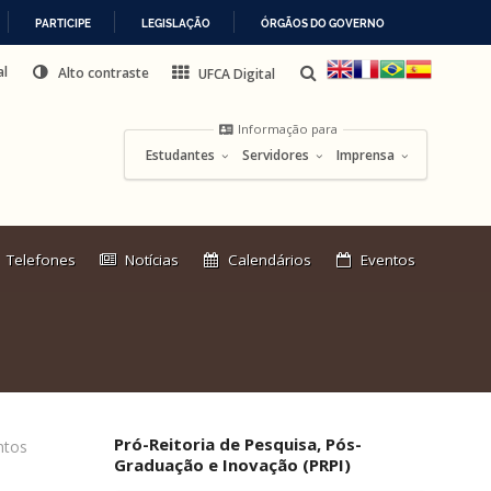
PARTICIPE
LEGISLAÇÃO
ÓRGÃOS DO GOVERNO
al
Alto contraste
UFCA Digital
Informação para
Estudantes
Servidores
Imprensa
Link
Telefones
Notícias
Calendários
Eventos
externo:
Pró-Reitoria de Pesquisa, Pós-
tos
Graduação e Inovação (PRPI)