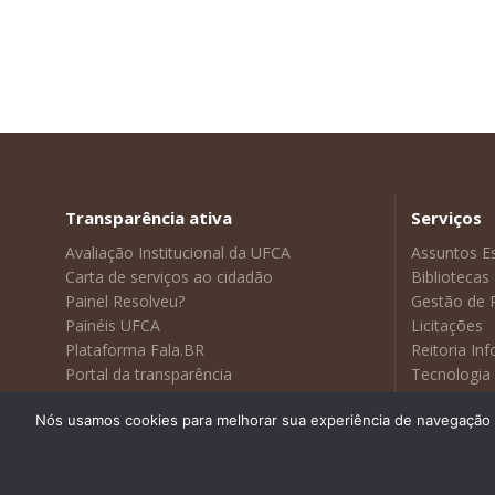
Transparência ativa
Serviços
Avaliação Institucional da UFCA
Assuntos E
Carta de serviços ao cidadão
Bibliotecas
Painel Resolveu?
Gestão de 
Painéis UFCA
Licitações
Plataforma Fala.BR
Reitoria In
Portal da transparência
Tecnologia
Sustentabilidade
Visitas Gui
Nós usamos cookies para melhorar sua experiência de navegação no
Webmail