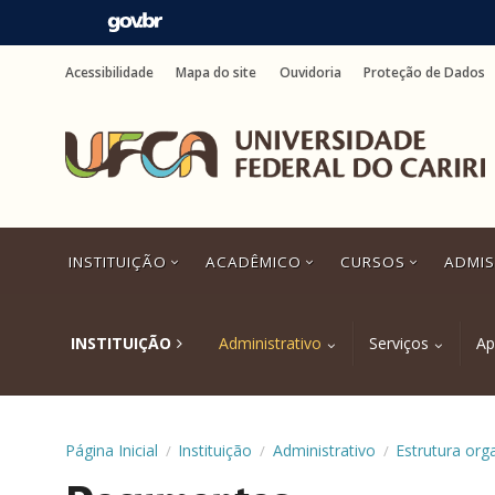
Ir
para
Acessibilidade
Mapa do site
Ouvidoria
Proteção de Dados
o
conteúdo
Ir
para
o
menu
Ir
para
a
INSTITUIÇÃO
ACADÊMICO
CURSOS
ADMI
busca
Ir
para
o
INSTITUIÇÃO
Administrativo
Serviços
Ap
rodapé
Página Inicial
Instituição
Administrativo
Estrutura org
/
/
/