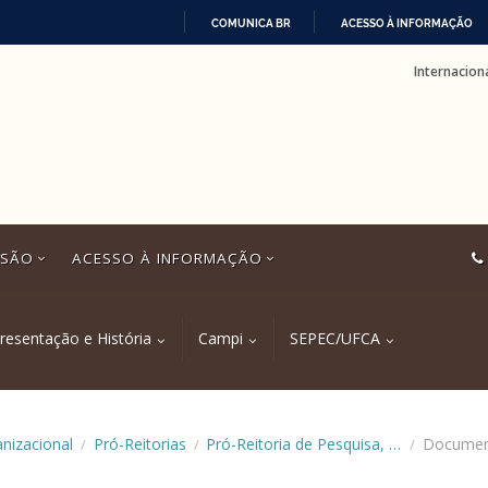
COMUNICA BR
ACESSO À INFORMAÇÃO
IR
Internacion
PARA
O
CONTEÚDO
SSÃO
ACESSO À INFORMAÇÃO
resentação e História
Campi
SEPEC/UFCA
anizacional
Pró-Reitorias
Pró-Reitoria de Pesquisa, Pós-Graduação e Inovação (PRPI)
Documen
/
/
/