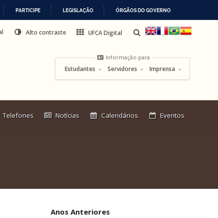
PARTICIPE
LEGISLAÇÃO
ÓRGÃOS DO GOVERNO
al
Alto contraste
UFCA Digital
Informação para
Estudantes
Servidores
Imprensa
Link
Telefones
Notícias
Calendários
Eventos
externo:
Anos Anteriores