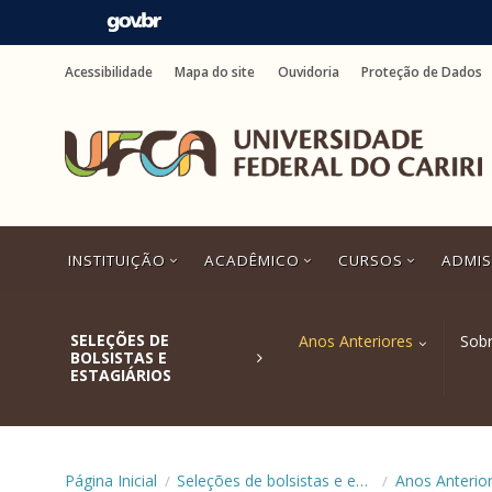
Ir
para
Acessibilidade
Mapa do site
Ouvidoria
Proteção de Dados
o
conteúdo
Ir
para
o
menu
Ir
para
a
INSTITUIÇÃO
ACADÊMICO
CURSOS
ADMI
busca
Ir
para
o
SELEÇÕES DE
Anos Anteriores
Sob
rodapé
BOLSISTAS E
ESTAGIÁRIOS
Página Inicial
Seleções de bolsistas e estagiários
Anos Anterio
/
/