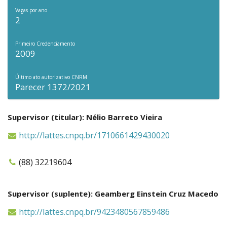
Vagas por ano
2
Primeiro Credenciamento
2009
Último ato autorizativo CNRM
Parecer 1372/2021
Supervisor (titular): Nélio Barreto Vieira
http://lattes.cnpq.br/1710661429430020
(88) 32219604
Supervisor (suplente): Geamberg Einstein Cruz Macedo
http://lattes.cnpq.br/9423480567859486