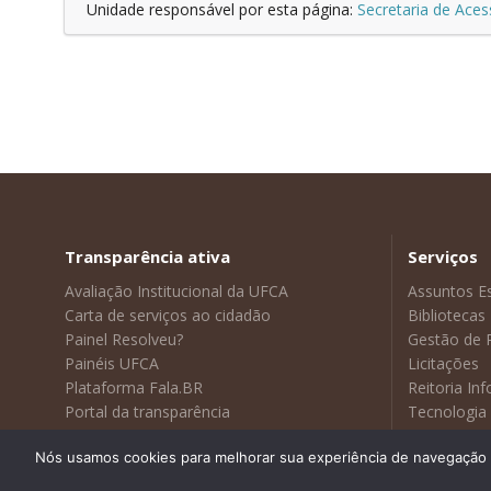
Unidade responsável por esta página:
Secretaria de Acess
Transparência ativa
Serviços
Avaliação Institucional da UFCA
Assuntos E
Carta de serviços ao cidadão
Bibliotecas
Painel Resolveu?
Gestão de 
Painéis UFCA
Licitações
Plataforma Fala.BR
Reitoria In
Portal da transparência
Tecnologia
Sustentabilidade
Visitas Gui
Nós usamos cookies para melhorar sua experiência de navegação no
Webmail