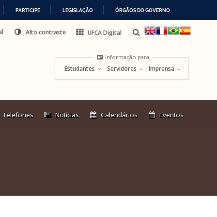
PARTICIPE
LEGISLAÇÃO
ÓRGÃOS DO GOVERNO
al
Alto contraste
UFCA Digital
Informação para
Estudantes
Servidores
Imprensa
Link
Telefones
Notícias
Calendários
Eventos
externo: