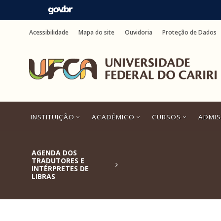
Ir
para
Acessibilidade
Mapa do site
Ouvidoria
Proteção de Dados
o
conteúdo
Ir
para
o
menu
Ir
para
a
INSTITUIÇÃO
ACADÊMICO
CURSOS
ADMI
busca
Ir
para
o
AGENDA DOS
rodapé
TRADUTORES E
INTÉRPRETES DE
LIBRAS