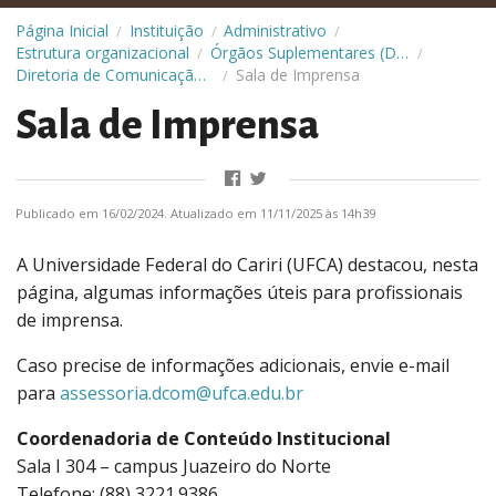
Página Inicial
Instituição
Administrativo
/
/
/
Estrutura organizacional
Órgãos Suplementares (Diretorias)
/
/
Diretoria de Comunicação (Dcom)
Sala de Imprensa
/
Sala de Imprensa
Publicado em 16/02/2024. Atualizado em 11/11/2025 às 14h39
A Universidade Federal do Cariri (UFCA) destacou, nesta
página, algumas informações úteis para profissionais
de imprensa.
Caso precise de informações adicionais, envie e-mail
para
assessoria.dcom@ufca.edu.br
Coordenadoria de Conteúdo Institucional
Sala I 304 – campus Juazeiro do Norte
Telefone: (88) 3221.9386