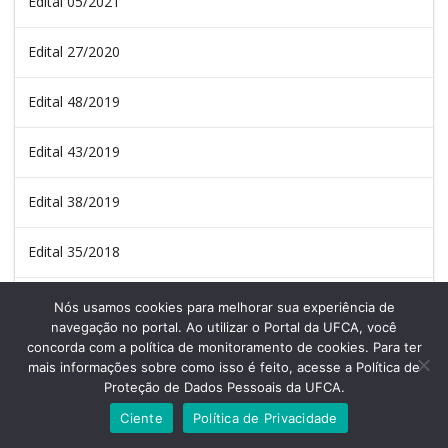
Edital 05/2021
Edital 27/2020
Edital 48/2019
Edital 43/2019
Edital 38/2019
Edital 35/2018
Edital 70/2017
Nós usamos cookies para melhorar sua experiência de
navegação no portal. Ao utilizar o Portal da UFCA, você
concorda com a política de monitoramento de cookies. Para ter
Edital 57/2016
mais informações sobre como isso é feito, acesse a Política de
Proteção de Dados Pessoais da UFCA.
Ciente
Política de Privacidade