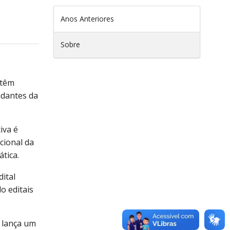
Anos Anteriores
Sobre
 têm
udantes da
iva é
cional da
tica.
ital
o editais
m lança um