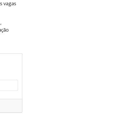
as vagas
,
ação