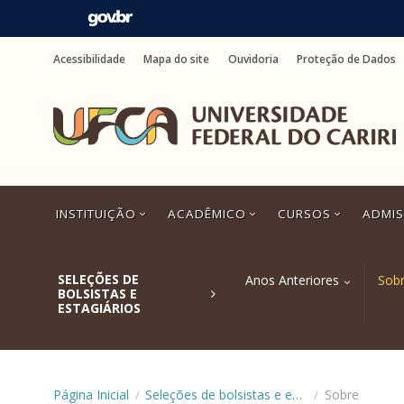
Ir
para
Acessibilidade
Mapa do site
Ouvidoria
Proteção de Dados
o
conteúdo
Ir
para
o
menu
Ir
para
a
INSTITUIÇÃO
ACADÊMICO
CURSOS
ADMI
busca
Ir
para
o
SELEÇÕES DE
Anos Anteriores
Sob
rodapé
BOLSISTAS E
ESTAGIÁRIOS
Página Inicial
Seleções de bolsistas e estagiários
Sobre
/
/