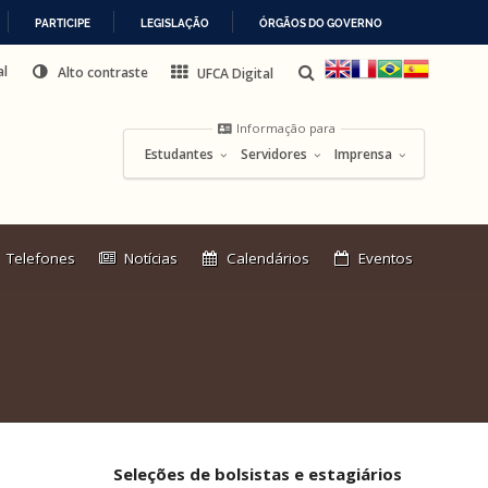
PARTICIPE
LEGISLAÇÃO
ÓRGÃOS DO GOVERNO
al
Alto contraste
UFCA Digital
Informação para
Estudantes
Servidores
Imprensa
Link
Telefones
Notícias
Calendários
Eventos
externo:
Seleções de bolsistas e estagiários