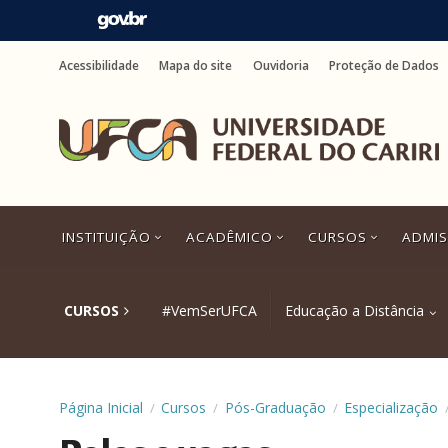
Ir
para
Acessibilidade
Mapa do site
Ouvidoria
Proteção de Dados
o
conteúdo
Ir
para
o
menu
Ir
para
a
INSTITUIÇÃO
ACADÊMICO
CURSOS
ADMI
busca
Ir
para
o
CURSOS
#VemSerUFCA
Educação a Distância
rodapé
Página Inicial
Cursos
Pós-Graduação
Especialização
/
/
/