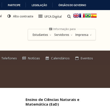
PARTICIPE
LEGISLAÇÃO
ÓRGÃOS DO GOVERNO
al
Alto contraste
UFCA Digital
Informação para
Estudantes
Servidores
Imprensa
Link
Telefones
Notícias
Calendários
Eventos
externo:
Ensino de Ciências Naturais e
Matemática (EaD)