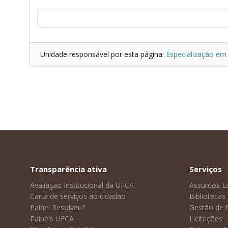
Unidade responsável por esta página:
Especialização em
Transparência ativa
Serviços
Avaliação Institucional da UFCA
Assuntos E
Carta de serviços ao cidadão
Bibliotecas
Painel Resolveu?
Gestão de 
Painéis UFCA
Licitações