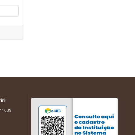
iri
º 1639