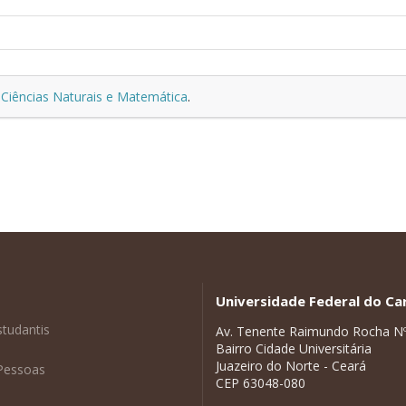
 Ciências Naturais e Matemática
.
Universidade Federal do Car
studantis
Av. Tenente Raimundo Rocha N
Bairro Cidade Universitária
Juazeiro do Norte - Ceará
Pessoas
CEP 63048-080