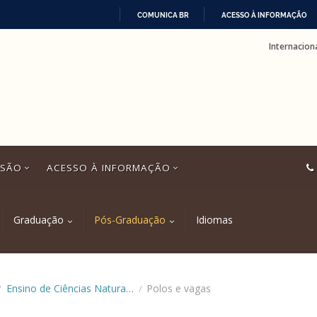
COMUNICA BR
ACESSO À INFORMAÇÃO
IR
Internacion
PARA
O
CONTEÚDO
SSÃO
ACESSO À INFORMAÇÃO
Graduação
Pós-Graduação
Idiomas
Ensino de Ciências Naturais e Matemática (EaD)
Polos e vagas
/
/