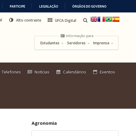
PARTICIPE
LEGISLAÇÃO
ÓRGÃOS DO GOVERNO
al
Alto contraste
UFCA Digital
Informação para
Estudantes
Servidores
Imprensa
Link
Telefones
Notícias
Calendários
Eventos
externo:
Agronomia