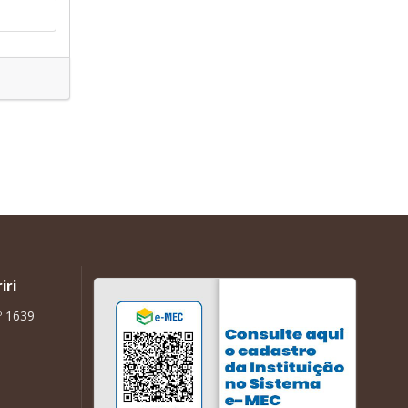
iri
º 1639