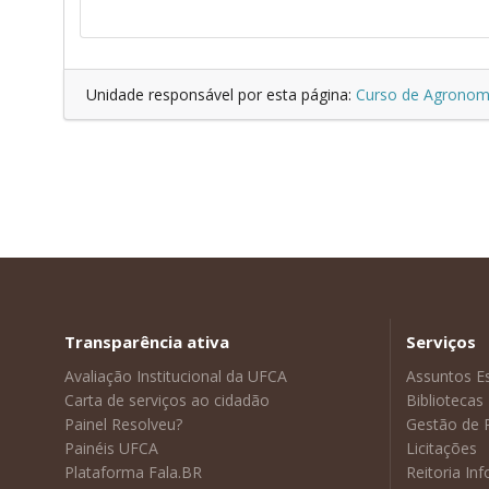
Unidade responsável por esta página:
Curso de Agronom
Transparência ativa
Serviços
Avaliação Institucional da UFCA
Assuntos E
Carta de serviços ao cidadão
Bibliotecas
Painel Resolveu?
Gestão de 
Painéis UFCA
Licitações
Plataforma Fala.BR
Reitoria In