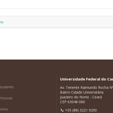
ia
.
Universidade Federal do Car
studantis
Av. Tenente Raimundo Rocha N
Bairro Cidade Universitária
Juazeiro do Norte - Ceará
Pessoas
CEP 63048-080
forma
+55 (88) 3221 9200