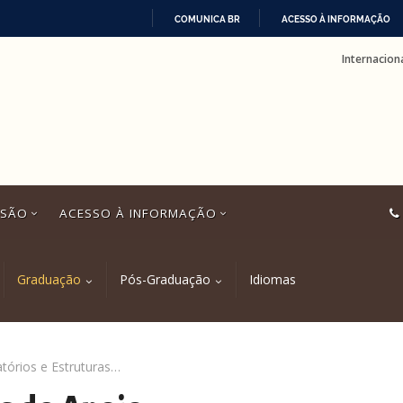
COMUNICA BR
ACESSO À INFORMAÇÃO
IR
Internacion
PARA
O
CONTEÚDO
SSÃO
ACESSO À INFORMAÇÃO
Graduação
Pós-Graduação
Idiomas
Laboratórios e Estruturas de Apoio