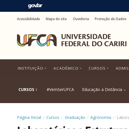
Ir
para
Acessibilidade
Mapa do site
Ouvidoria
Proteção de Dados
o
conteúdo
Ir
para
o
menu
Ir
para
a
INSTITUIÇÃO
ACADÊMICO
CURSOS
ADMI
busca
Ir
para
o
CURSOS
#VemSerUFCA
Educação a Distância
rodapé
Página Inicial
Cursos
Graduação
Agronomia
/
/
/
/