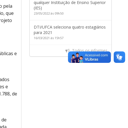
qualquer Instituição de Ensino Superior
o pela
(IES)
o, que
23/05/2022 às 09h50
rojeto
DTI/UFCA seleciona quatro estagiários
para 2021
16/03/2021 às 15h57
Todos os informes
blicas e
rados
es e
1.788, de
 de
ada