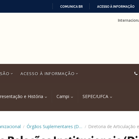
COMUNICA BR
ACESSO À INFORMAÇÃO
IR
Internacion
PARA
O
CONTEÚDO
SSÃO
ACESSO À INFORMAÇÃO
resentação e História
Campi
SEPEC/UFCA
anizacional
Órgãos Suplementares (Diretorias)
/
/