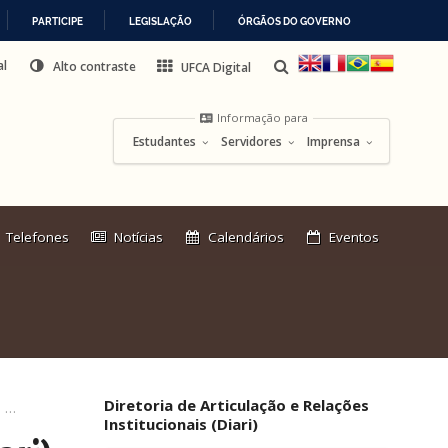
PARTICIPE
LEGISLAÇÃO
ÓRGÃOS DO GOVERNO
al
Alto contraste
UFCA Digital
Informação para
Estudantes
Servidores
Imprensa
Link
Telefones
Notícias
Calendários
Eventos
externo:
Diretoria de Articulação e Relações
Diretoria de Articulação e Relações Institucionais (Diari)
Institucionais (Diari)