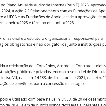
 no Plano Anual de Auditoria Interna (PAINT) 2025, aprovad
 2024, a Ação 2.2 Relacionamento com as Fundações de Apoi
re a UFCA e as Fundações de Apoio, desde a aprovação de p
o em janeiro/2025 e término em junho/2025.
ofissional é a estrutura organizacional responsável pela
gios obrigatórios e não obrigatórios junto a instituições pú
lda a celebração dos Convênios, Acordos e Contratos celeb
tituições públicas e privadas, encontra-se na Lei de Diretriz
nciso VII, na Lei n. 14.133, de 1º de abril de 2021, na Lei n. 1
ação de convênios para a concessão de estágio.
io é utilizado com base na Lei n. 8.958, de 20 de dezembro
o de 2020, além de outros dispositivos legais inerentes a c