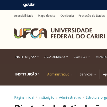
Ir
para
Acessibilidade
Mapa do site
Ouvidoria
Proteção de Dados
o
conteúdo
Ir
para
o
menu
Ir
para
a
INSTITUIÇÃO
ACADÊMICO
CURSOS
ADMI
busca
Ir
para
o
INSTITUIÇÃO
Administrativo
Serviços
Ap
rodapé
Página Inicial
Instituição
Administrativo
Estrutura org
/
/
/