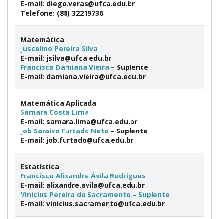
E-mail: diego.veras@ufca.edu.br
Telefone: (88) 32219736
Matemática
Juscelino Pereira Silva
E-mail: jsilva@ufca.edu.br
Francisca Damiana Vieira
– Suplente
E-mail: damiana.vieira@ufca.edu.br
Matemática Aplicada
Samara Costa Lima
E-mail: samara.lima@ufca.edu.br
Job Saraiva Furtado Neto
– Suplente
E-mail: job.furtado@ufca.edu.br
Estatística
Francisco Alixandre Ávila Rodrigues
E-mail: alixandre.avila@ufca.edu.br
Vinicius Pereira do Sacramento – Suplente
E-mail: vinicius.sacramento@ufca.edu.br