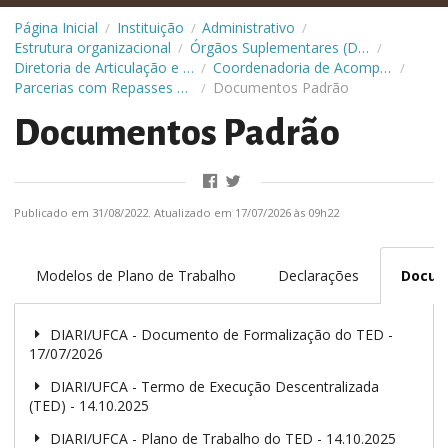
Página Inicial
Instituição
Administrativo
/
/
/
Estrutura organizacional
Órgãos Suplementares (Diretorias)
/
/
Diretoria de Articulação e Relações Institucionais (Diari)
Coordenadoria de Acompanhamento das Relações Institucionais (CARI)
/
/
Parcerias com Repasses Financeiros
Documentos Padrão
/
Documentos Padrão
Publicado em 31/08/2022. Atualizado em 17/07/2026 às 09h22
Modelos de Plano de Trabalho
Declarações
Docum
DIARI/UFCA - Documento de Formalização do TED -
17/07/2026
DIARI/UFCA - Termo de Execução Descentralizada
(TED) - 14.10.2025
DIARI/UFCA - Plano de Trabalho do TED - 14.10.2025