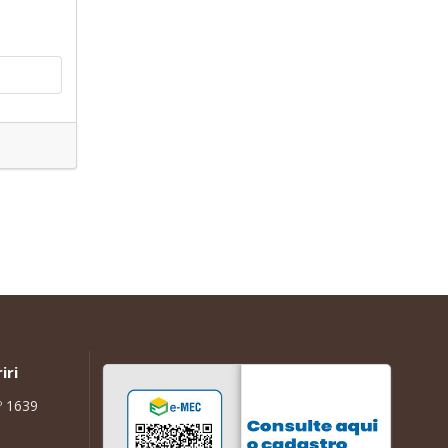
iri
º 1639