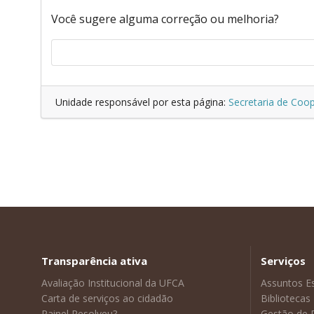
Você sugere alguma correção ou melhoria?
Unidade responsável por esta página:
Secretaria de Coop
Transparência ativa
Serviços
Avaliação Institucional da UFCA
Assuntos E
Carta de serviços ao cidadão
Bibliotecas
Painel Resolveu?
Gestão de 