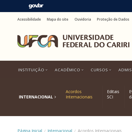
Ir
para
Acessibilidade
Mapa do site
Ouvidoria
Proteção de Dados
o
conteúdo
Ir
para
o
menu
Ir
para
a
INSTITUIÇÃO
ACADÊMICO
CURSOS
ADMI
busca
Ir
para
o
Acordos
Editais
E
rodapé
INTERNACIONAL
Internacionais
SCI
d
Página Inicial
Internacional
Acordos Internacionais
/
/