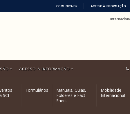
COMUNICA BR
ACESSO À INFORMAÇÃO
IR
Internacion
PARA
O
CONTEÚDO
SSÃO
ACESSO À INFORMAÇÃO
ventos
Formulários
Manuais, Guias,
Mobilidade
a SCI
Folderes e Fact
Internacional
Sheet