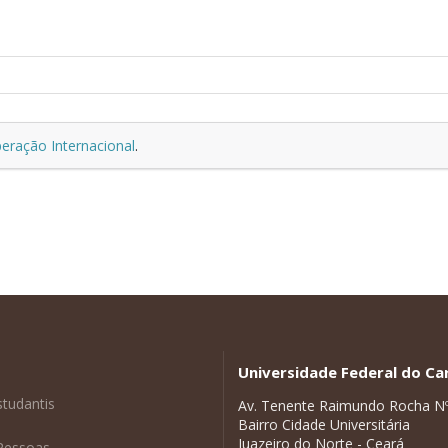
eração Internacional
.
Universidade Federal do Car
studantis
Av. Tenente Raimundo Rocha N
Bairro Cidade Universitária
Juazeiro do Norte - Ceará
Pessoas