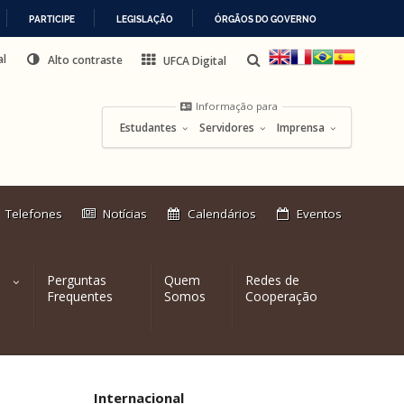
PARTICIPE
LEGISLAÇÃO
ÓRGÃOS DO GOVERNO
al
Alto contraste
UFCA Digital
Informação para
Estudantes
Servidores
Imprensa
Link
Telefones
Notícias
Calendários
Eventos
externo:
Perguntas
Quem
Redes de
Frequentes
Somos
Cooperação
Internacional