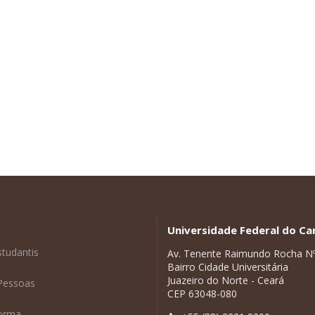
Universidade Federal do Car
studantis
Av. Tenente Raimundo Rocha N
Bairro Cidade Universitária
Juazeiro do Norte - Ceará
Pessoas
CEP 63048-080
forma