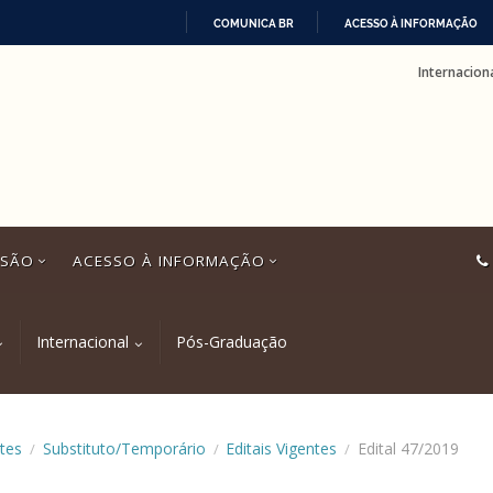
COMUNICA BR
ACESSO À INFORMAÇÃO
IR
Internacion
PARA
O
CONTEÚDO
SSÃO
ACESSO À INFORMAÇÃO
Internacional
Pós-Graduação
tes
Substituto/Temporário
Editais Vigentes
Edital 47/2019
/
/
/