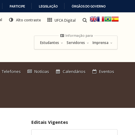
PARTICIPE
LEGISLAÇÃO
ÓRGÃOS DO GOVERNO
al
Alto contraste
UFCA Digital
Informação para
Estudantes
Servidores
Imprensa
Link
Telefones
Notícias
Calendários
Eventos
externo:
Editais Vigentes