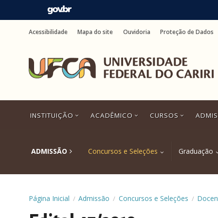
Ir
para
Acessibilidade
Mapa do site
Ouvidoria
Proteção de Dados
o
conteúdo
Ir
para
o
menu
Ir
para
a
INSTITUIÇÃO
ACADÊMICO
CURSOS
ADMI
busca
Ir
para
o
ADMISSÃO
Concursos e Seleções
Graduação
rodapé
Página Inicial
Admissão
Concursos e Seleções
Docen
/
/
/