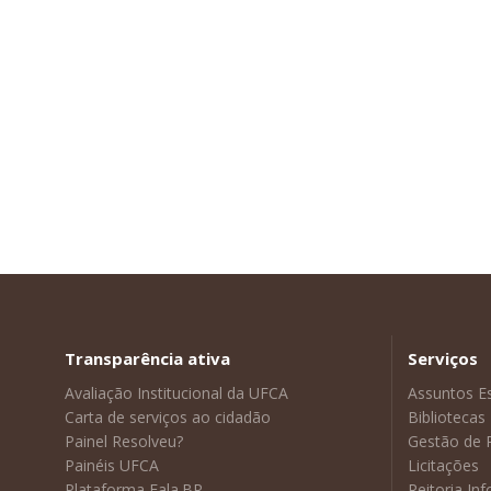
Transparência ativa
Serviços
Avaliação Institucional da UFCA
Assuntos E
Carta de serviços ao cidadão
Bibliotecas
Painel Resolveu?
Gestão de 
Painéis UFCA
Licitações
Plataforma Fala.BR
Reitoria In