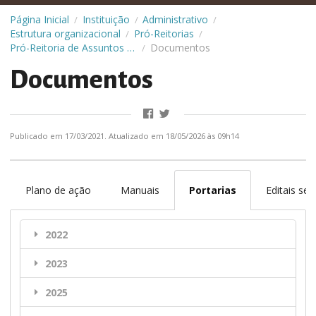
Página Inicial
Instituição
Administrativo
/
/
/
Estrutura organizacional
Pró-Reitorias
/
/
Pró-Reitoria de Assuntos Estudantis (Prae)
Documentos
/
Documentos
Publicado em 17/03/2021. Atualizado em 18/05/2026 às 09h14
Plano de ação
Manuais
Portarias
Editais ser
2022
2023
2025