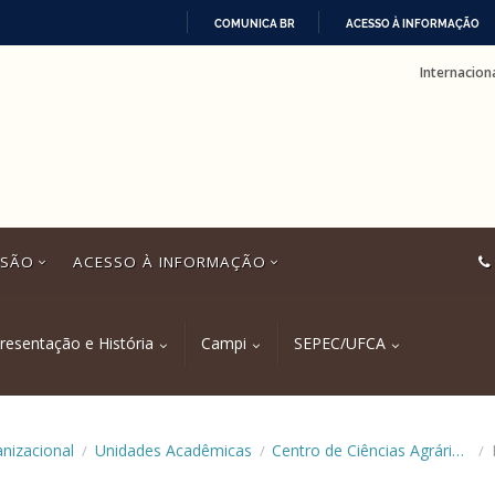
COMUNICA BR
ACESSO À INFORMAÇÃO
IR
Internacion
PARA
O
CONTEÚDO
SSÃO
ACESSO À INFORMAÇÃO
resentação e História
Campi
SEPEC/UFCA
anizacional
Unidades Acadêmicas
Centro de Ciências Agrárias e da Biodiversidade (CCAB)
/
/
/