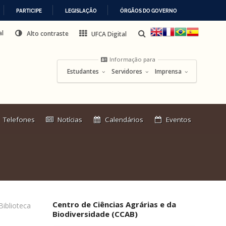
PARTICIPE
LEGISLAÇÃO
ÓRGÃOS DO GOVERNO
al
Alto contraste
UFCA Digital
Informação para
Estudantes
Servidores
Imprensa
Link
Telefones
Notícias
Calendários
Eventos
externo:
Centro de Ciências Agrárias e da
Biblioteca
Biodiversidade (CCAB)