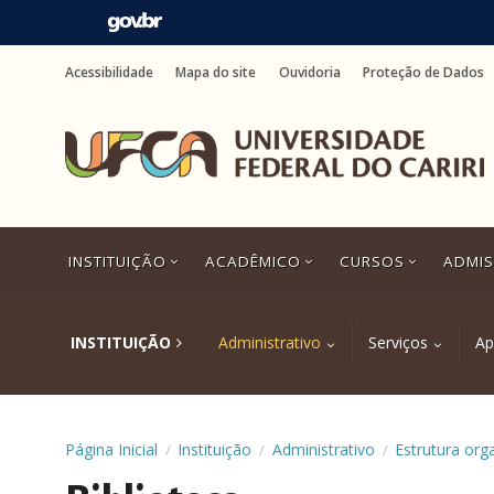
Ir
para
Acessibilidade
Mapa do site
Ouvidoria
Proteção de Dados
o
conteúdo
Ir
para
o
menu
Ir
para
a
INSTITUIÇÃO
ACADÊMICO
CURSOS
ADMI
busca
Ir
para
o
INSTITUIÇÃO
Administrativo
Serviços
Ap
rodapé
Página Inicial
Instituição
Administrativo
Estrutura org
/
/
/