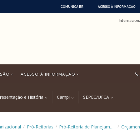
COMUNICA BR
ACESSO À INFORMAÇÃO
IR
Internacion
PARA
O
CONTEÚDO
SSÃO
ACESSO À INFORMAÇÃO
resentação e História
Campi
SEPEC/UFCA
anizacional
Pró-Reitorias
Pró-Reitoria de Planejamento e Orçamento (Proplan)
Orçamen
/
/
/