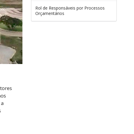
Rol de Responsáveis por Processos
Orçamentários
stores
mos
 a
s