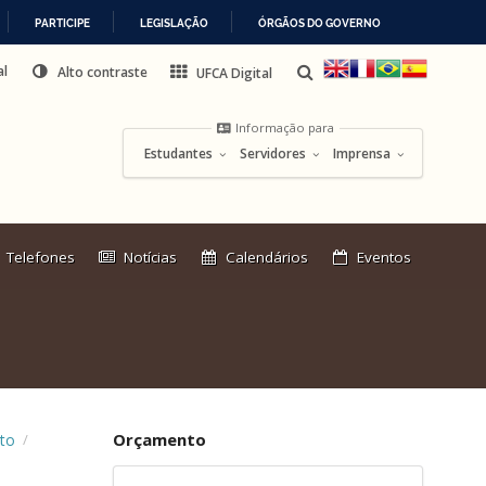
PARTICIPE
LEGISLAÇÃO
ÓRGÃOS DO GOVERNO
al
Alto contraste
UFCA Digital
Informação para
Estudantes
Servidores
Imprensa
Link
Telefones
Notícias
Calendários
Eventos
externo:
Orçamento
to
/