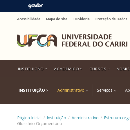
Ir
para
Acessibilidade
Mapa do site
Ouvidoria
Proteção de Dados
o
conteúdo
Ir
para
o
menu
Ir
para
a
INSTITUIÇÃO
ACADÊMICO
CURSOS
ADMI
busca
Ir
para
o
INSTITUIÇÃO
Administrativo
Serviços
Ap
rodapé
Página Inicial
Instituição
Administrativo
Estrutura org
/
/
/
Glossário Orçamentário