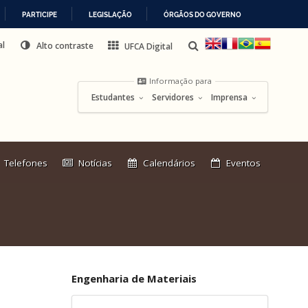
PARTICIPE
LEGISLAÇÃO
ÓRGÃOS DO GOVERNO
al
Alto contraste
UFCA Digital
Informação para
Estudantes
Servidores
Imprensa
Link
Telefones
Notícias
Calendários
Eventos
externo:
Engenharia de Materiais