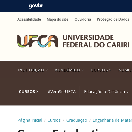
Ir
para
Acessibilidade
Mapa do site
Ouvidoria
Proteção de Dados
o
conteúdo
Ir
para
o
menu
Ir
para
a
INSTITUIÇÃO
ACADÊMICO
CURSOS
ADMI
busca
Ir
para
o
CURSOS
#VemSerUFCA
Educação a Distância
rodapé
Página Inicial
Cursos
Graduação
Engenharia de Mater
/
/
/