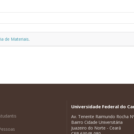
ia de Materiais
.
Universidade Federal do Car
studantis
Av. Tenente Raimundo Rocha N
Bairro Cidade Universitária
Juazeiro do Norte - Ceará
Pessoas
CEP 63048-080