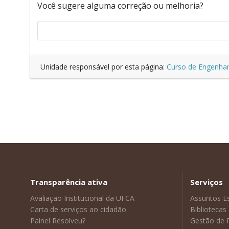
Você sugere alguma correção ou melhoria?
Unidade responsável por esta página:
Curso de Engenhar
Transparência ativa
Serviços
Avaliação Institucional da UFCA
Assuntos E
Carta de serviços ao cidadão
Bibliotecas
Painel Resolveu?
Gestão de 