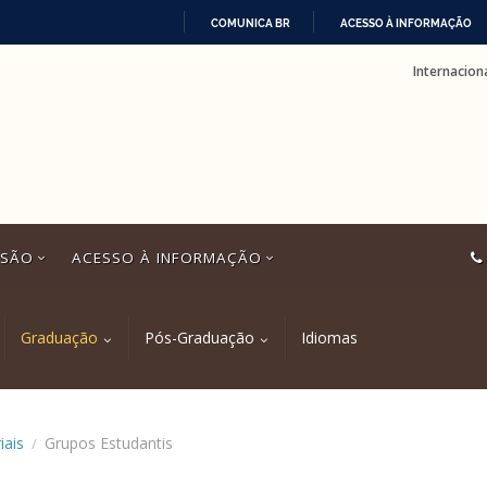
COMUNICA BR
ACESSO À INFORMAÇÃO
IR
Internacion
PARA
O
CONTEÚDO
SSÃO
ACESSO À INFORMAÇÃO
Graduação
Pós-Graduação
Idiomas
iais
Grupos Estudantis
/