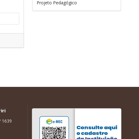
Projeto Pedagógico
iri
º 1639