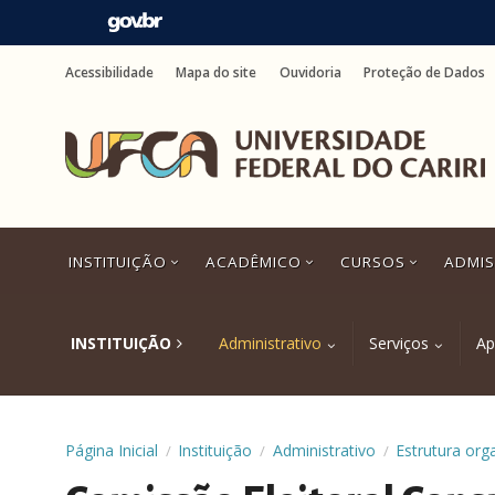
Ir
para
Acessibilidade
Mapa do site
Ouvidoria
Proteção de Dados
o
conteúdo
Ir
para
o
menu
Ir
para
a
INSTITUIÇÃO
ACADÊMICO
CURSOS
ADMI
busca
Ir
para
o
INSTITUIÇÃO
Administrativo
Serviços
Ap
rodapé
Página Inicial
Instituição
Administrativo
Estrutura org
/
/
/