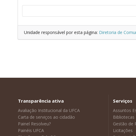
Unidade responsável por esta página:
Diretoria de Comu
Transparência ativa
Serviços
Avaliação Institucional da UFCA
Assuntos E
Carta de serviços ao cidadão
Bibliotecas
Painel Resolveu?
Gestão de 
Painéis UFCA
Licitações