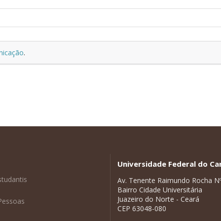
nicação
.
Universidade Federal do Car
studantis
Av. Tenente Raimundo Rocha N
Bairro Cidade Universitária
Juazeiro do Norte - Ceará
Pessoas
CEP 63048-080