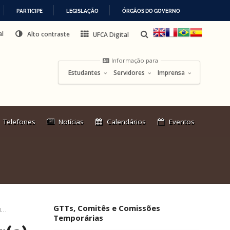
PARTICIPE
LEGISLAÇÃO
ÓRGÃOS DO GOVERNO
al
Alto contraste
UFCA Digital
Informação para
Estudantes
Servidores
Imprensa
Link
Telefones
Notícias
Calendários
Eventos
externo:
GTTs, Comitês e Comissões
Comissão Eleitoral Consuni 2022 – Lista Tríplice Reitor(a)
Temporárias