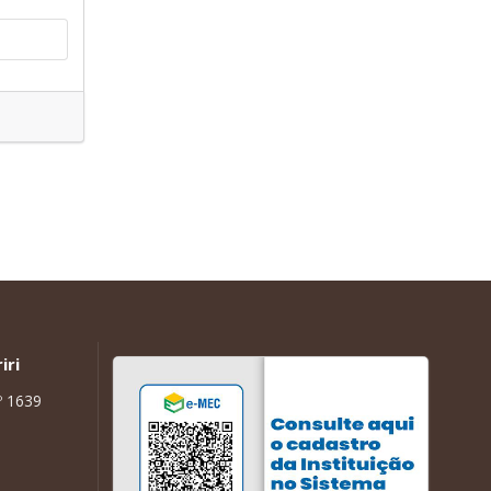
iri
º 1639