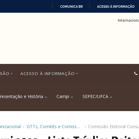
COMUNICA BR
ACESSO À INFORMAÇÃO
IR
Internacion
PARA
O
CONTEÚDO
SSÃO
ACESSO À INFORMAÇÃO
resentação e História
Campi
SEPEC/UFCA
anizacional
GTTs, Comitês e Comissões Temporárias
/
/