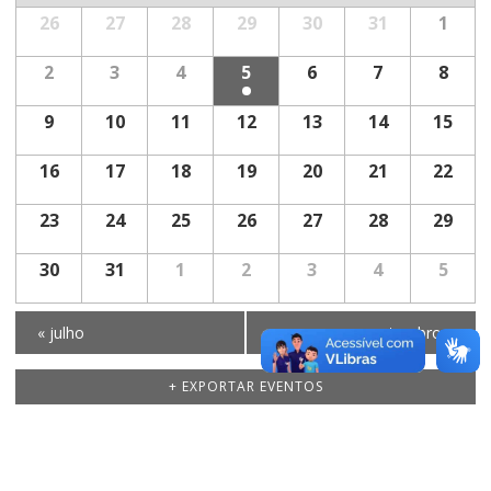
Calendárior
26
27
28
29
30
31
1
Eventos
de
Eventos
2
3
4
5
6
7
8
9
10
11
12
13
14
15
16
17
18
19
20
21
22
23
24
25
26
27
28
29
30
31
1
2
3
4
5
«
julho
setembro
»
+ EXPORTAR EVENTOS