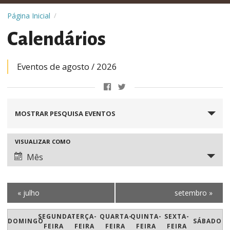
Página Inicial
/
Calendários
Eventos de agosto / 2026
Pesquisa
MOSTRAR PESQUISA EVENTOS
e
navegação
VISUALIZAR COMO
Navegação
de
de
Mês
visualizações
visualização
de
de
Evento
«
julho
setembro
»
Eventos
Calendárior
SEGUNDA-
TERÇA-
QUARTA-
QUINTA-
SEXTA-
DOMINGO
SÁBADO
de
FEIRA
FEIRA
FEIRA
FEIRA
FEIRA