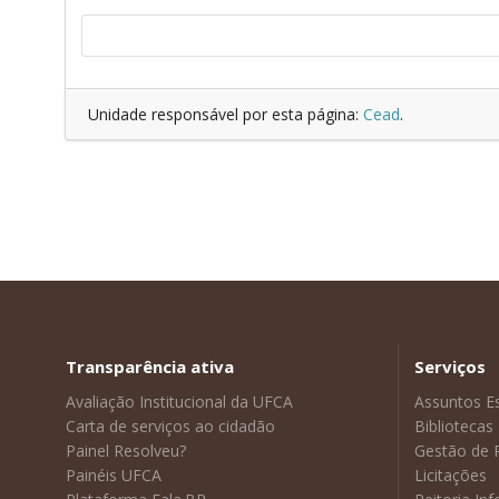
Unidade responsável por esta página:
Cead
.
Transparência ativa
Serviços
Avaliação Institucional da UFCA
Assuntos E
Carta de serviços ao cidadão
Bibliotecas
Painel Resolveu?
Gestão de 
Painéis UFCA
Licitações