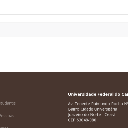
Universidade Federal do Car
studantis
Av. Tenente Raimundo Rocha N
Bairro Cidade Universitária
Juazeiro do Norte - Ceará
Pessoas
CEP 63048-080