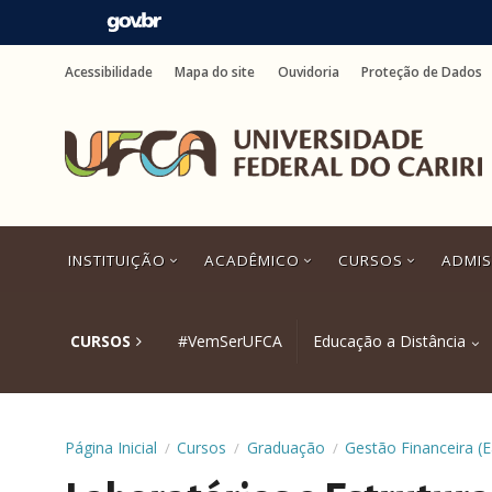
Ir
para
Acessibilidade
Mapa do site
Ouvidoria
Proteção de Dados
o
conteúdo
Ir
para
o
menu
Ir
para
a
INSTITUIÇÃO
ACADÊMICO
CURSOS
ADMI
busca
Ir
para
o
CURSOS
#VemSerUFCA
Educação a Distância
rodapé
Página Inicial
Cursos
Graduação
Gestão Financeira (
/
/
/