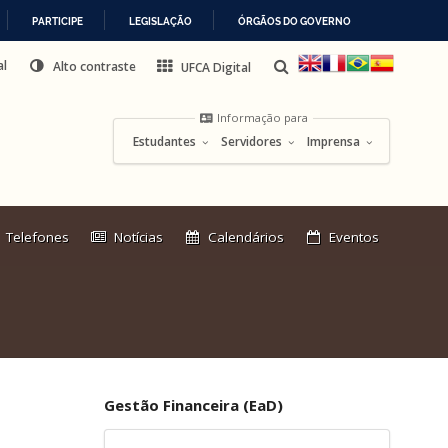
PARTICIPE
LEGISLAÇÃO
ÓRGÃOS DO GOVERNO
al
Alto contraste
UFCA Digital
Informação para
Estudantes
Servidores
Imprensa
Link
Telefones
Notícias
Calendários
Eventos
externo:
Gestão Financeira (EaD)