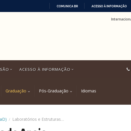
COMUNICA BR
ACESSO À INFORMAÇÃO
IR
Internacion
PARA
O
CONTEÚDO
SSÃO
ACESSO À INFORMAÇÃO
Graduação
Pós-Graduação
Idiomas
EaD)
Laboratórios e Estruturas de Apoio
/