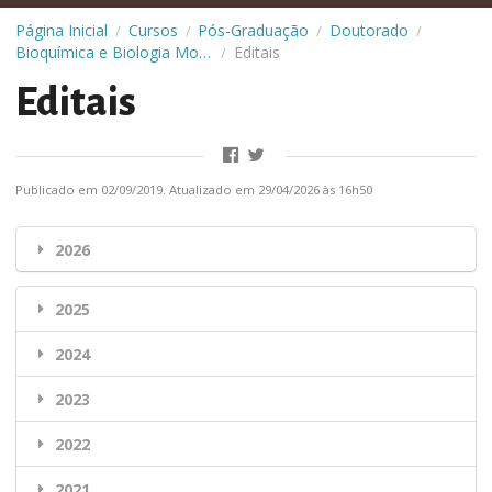
Página Inicial
Cursos
Pós-Graduação
Doutorado
/
/
/
/
Bioquímica e Biologia Molecular
Editais
/
Editais
Publicado em 02/09/2019. Atualizado em 29/04/2026 às 16h50
2026
2025
2024
2023
2022
2021