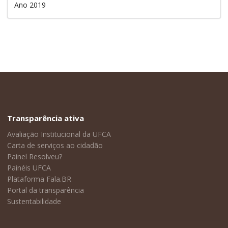
Ano 2019
Transparência ativa
Avaliação Institucional da UFCA
Carta de serviços ao cidadão
Painel Resolveu?
Painéis UFCA
Plataforma Fala.BR
Portal da transparência
Sustentabilidade