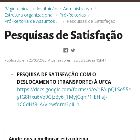
Página Inicial
Instituição
Administrativo
/
/
/
Estrutura organizacional
Pró-Reitorias
/
/
Pró-Reitoria de Assuntos Estudantis (Prae)
Pesquisas de Satisfação
/
Pesquisas de Satisfação
Publicado em 25/05/2026. Atualizado em 26/05/2026 às 15h47
PESQUISA DE SATISFAÇÃO COM O
DESLOCAMENTO (TRANSPORTE) À UFCA
https://docs.google.com/forms/d/e/1FAIpQLSe55e-
gtG8Hxu6Vq9GjzBy6_1MyJCqhP1IEHjsJ-
1CCdHf8LA/viewform?pli=1
Ajude-nos a melhorar esta página