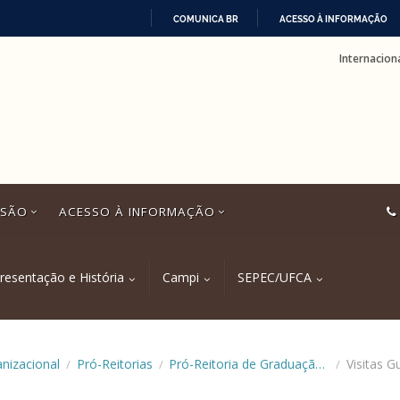
COMUNICA BR
ACESSO À INFORMAÇÃO
IR
Internacion
PARA
O
CONTEÚDO
SSÃO
ACESSO À INFORMAÇÃO
resentação e História
Campi
SEPEC/UFCA
anizacional
Pró-Reitorias
Pró-Reitoria de Graduação (Prograd)
Visitas G
/
/
/