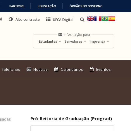
PARTICIPE
LEGISLAÇÃO
ÓRGÃOS DO GOVERNO
al
Alto contraste
UFCA Digital
Informação para
Estudantes
Servidores
Imprensa
Link
Telefones
Notícias
Calendários
Eventos
externo:
Pró-Reitoria de Graduação (Prograd)
uiadas