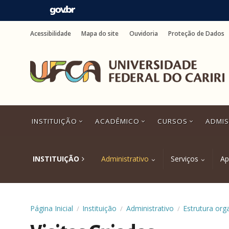
Ir
para
Acessibilidade
Mapa do site
Ouvidoria
Proteção de Dados
o
conteúdo
Ir
para
o
menu
Ir
para
a
INSTITUIÇÃO
ACADÊMICO
CURSOS
ADMI
busca
Ir
para
o
INSTITUIÇÃO
Administrativo
Serviços
Ap
rodapé
Página Inicial
Instituição
Administrativo
Estrutura org
/
/
/