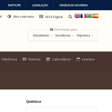
PARTICIPE
LEGISLAÇÃO
ÓRGÃOS DO GOVERNO
al
Alto contraste
UFCA Digital
Informação para
Estudantes
Servidores
Imprensa
Link
Telefones
Notícias
Calendários
Eventos
externo:
Química