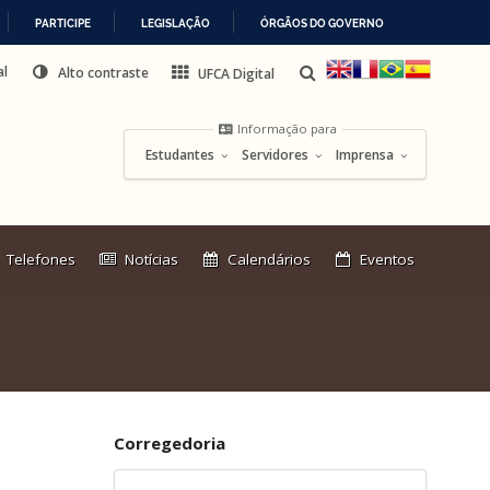
PARTICIPE
LEGISLAÇÃO
ÓRGÃOS DO GOVERNO
al
Alto contraste
UFCA Digital
Informação para
Estudantes
Servidores
Imprensa
Link
Telefones
Notícias
Calendários
Eventos
externo:
Corregedoria