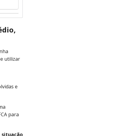
édio,
enha
 utilizar
lvidas e
rma
UFCA para
a situação