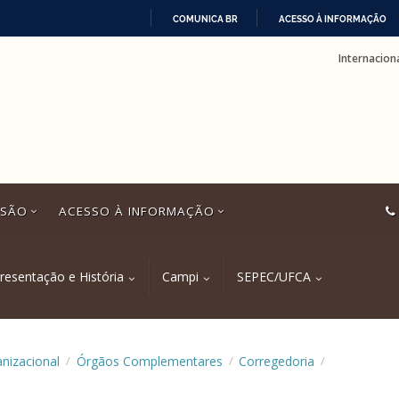
COMUNICA BR
ACESSO À INFORMAÇÃO
IR
Internacion
PARA
O
CONTEÚDO
SSÃO
ACESSO À INFORMAÇÃO
resentação e História
Campi
SEPEC/UFCA
anizacional
Órgãos Complementares
Corregedoria
/
/
/