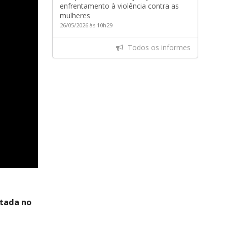
enfrentamento à violência contra as
mulheres
26/05/2026 às 10h29
Todos os informes
utada no