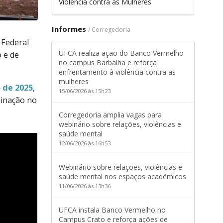
Violência contra as Mulheres
Informes
/ Corregedoria
 Federal
UFCA realiza ação do Banco Vermelho
 e de
no campus Barbalha e reforça
enfrentamento à violência contra as
mulheres
o de 2025
,
15/06/2026 às 15h23
iminação no
Corregedoria amplia vagas para
webinário sobre relações, violências e
saúde mental
12/06/2026 às 16h53
Webinário sobre relações, violências e
saúde mental nos espaços acadêmicos
11/06/2026 às 13h36
UFCA instala Banco Vermelho no
Campus Crato e reforça ações de