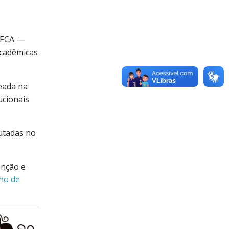
 UFCA —
acadêmicas
seada na
ucionais
utadas no
enção e
lho de