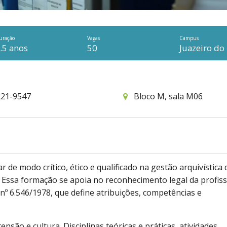
uração
Vagas
Campus
.5 anos
50
Juazeiro do
221-9547
Bloco M, sala M06
s
de modo crítico, ético e qualificado na gestão arquivística 
. Essa formação se apoia no reconhecimento legal da profis
l nº 6.546/1978, que define atribuições, competências e
nsão e cultura. Disciplinas teóricas e práticas, atividades