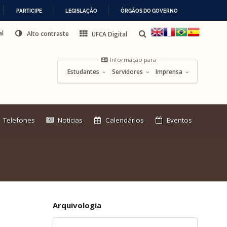
PARTICIPE
LEGISLAÇÃO
ÓRGÃOS DO GOVERNO
al
Alto contraste
UFCA Digital
Informação para
Estudantes
Servidores
Imprensa
Link
Telefones
Notícias
Calendários
Eventos
externo:
Arquivologia