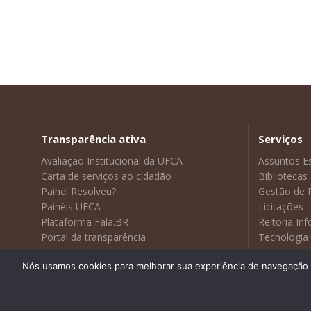
Transparência ativa
Serviços
Avaliação Institucional da UFCA
Assuntos E
Carta de serviços ao cidadão
Bibliotecas
Painel Resolveu?
Gestão de 
Painéis UFCA
Licitações
Plataforma Fala.BR
Reitoria In
Portal da transparência
Tecnologia
Sustentabilidade
Visitas Gui
Nós usamos cookies para melhorar sua experiência de navegação no
Webmail