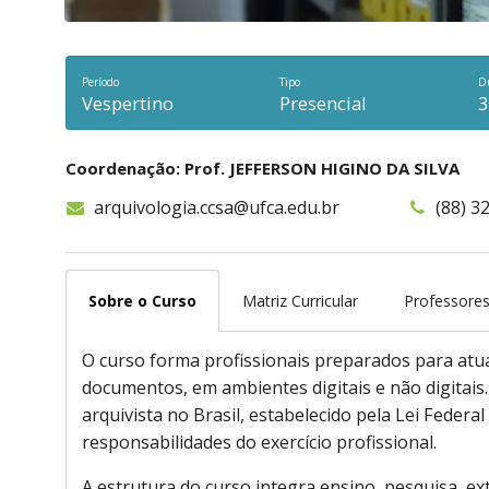
Período
Tipo
D
Vespertino
Presencial
3
Coordenação: Prof. JEFFERSON HIGINO DA SILVA
arquivologia.ccsa@ufca.edu.br
(88) 3
Sobre o Curso
Matriz Curricular
Professore
O curso forma profissionais preparados para atuar 
documentos, em ambientes digitais e não digitais
arquivista no Brasil, estabelecido pela Lei Federa
responsabilidades do exercício profissional.
A estrutura do curso integra ensino, pesquisa, exte