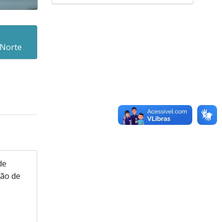
 Norte
de
são de