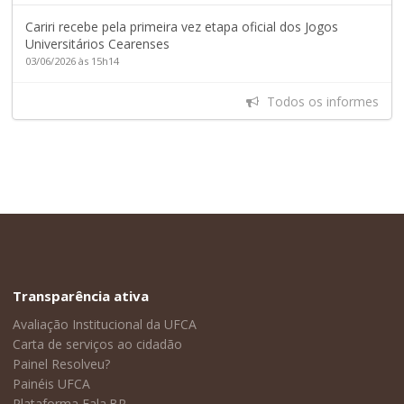
Cariri recebe pela primeira vez etapa oficial dos Jogos
Universitários Cearenses
03/06/2026 às 15h14
Todos os informes
Transparência ativa
Avaliação Institucional da UFCA
Carta de serviços ao cidadão
Painel Resolveu?
Painéis UFCA
Plataforma Fala.BR