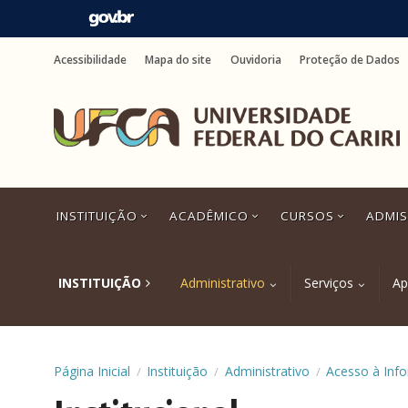
Ir
para
Acessibilidade
Mapa do site
Ouvidoria
Proteção de Dados
o
conteúdo
Ir
para
o
menu
Ir
para
a
INSTITUIÇÃO
ACADÊMICO
CURSOS
ADMI
busca
Ir
para
o
INSTITUIÇÃO
Administrativo
Serviços
Ap
rodapé
Página Inicial
Instituição
Administrativo
Acesso à Inf
/
/
/