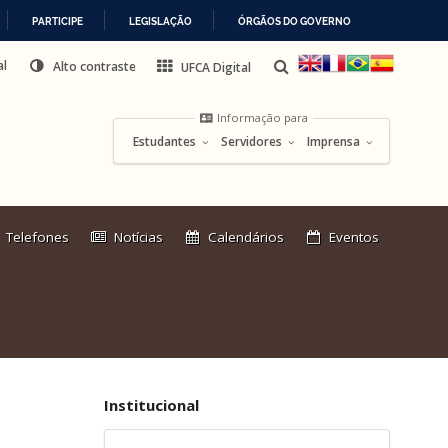
PARTICIPE
LEGISLAÇÃO
ÓRGÃOS DO GOVERNO
al
Alto contraste
UFCA Digital
Informação para
Estudantes
Servidores
Imprensa
Link
Telefones
Notícias
Calendários
Eventos
externo:
Institucional