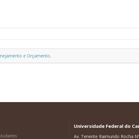
lanejamento e Orçamento
.
Universidade Federal do Car
studantis
Av. Tenente Raimundo Rocha N