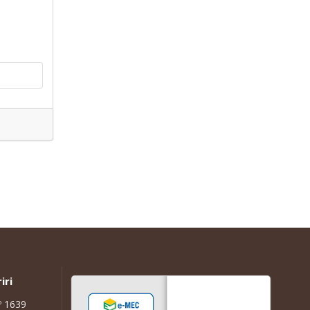
iri
º 1639