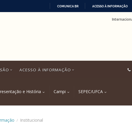
COMUNICA BR
ACESSO À INFORMAÇÃO
IR
Internacion
PARA
O
CONTEÚDO
SSÃO
ACESSO À INFORMAÇÃO
resentação e História
Campi
SEPEC/UFCA
ormação
Institucional
/