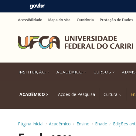
Ir
para
Acessibilidade
Mapa do site
Ouvidoria
Proteção de Dados
o
conteúdo
Ir
para
o
menu
Ir
para
a
INSTITUIÇÃO
ACADÊMICO
CURSOS
ADMI
busca
Ir
para
o
ACADÊMICO
Ações de Pesquisa
Cultura
En
rodapé
Página Inicial
Acadêmico
Ensino
Enade
Edições ant
/
/
/
/