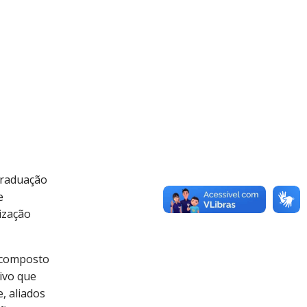
graduação
e
ização
, composto
ivo que
, aliados