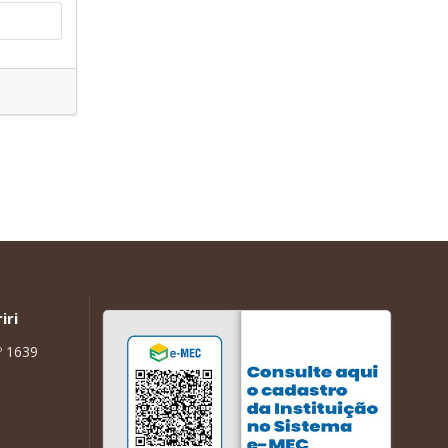
iri
º 1639