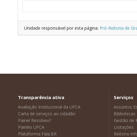
Unidade responsável por esta página:
Pró-Reitoria de G
Transparência ativa
Serviços
Avaliação Institucional da UFCA
Assuntos E
Carta de serviços ao cidadão
Bibliotecas
Painel Resolveu?
Gestão de 
Painéis UFCA
Licitações
Plataforma Fala.BR
Reitoria In