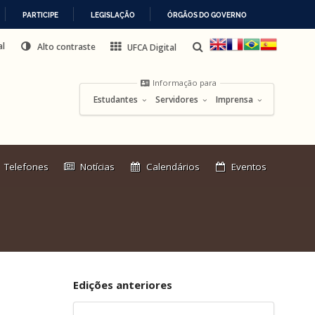
PARTICIPE
LEGISLAÇÃO
ÓRGÃOS DO GOVERNO
al
Alto contraste
UFCA Digital
Informação para
Estudantes
Servidores
Imprensa
Link
Telefones
Notícias
Calendários
Eventos
externo:
Edições anteriores