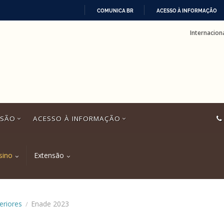
COMUNICA BR
ACESSO À INFORMAÇÃO
IR
Internacion
PARA
O
CONTEÚDO
SSÃO
ACESSO À INFORMAÇÃO
sino
Extensão
eriores
Enade 2023
/