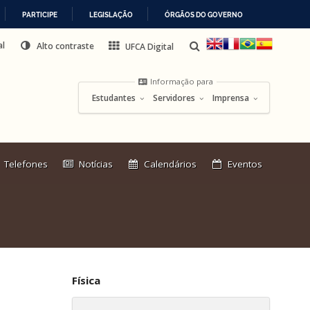
PARTICIPE
LEGISLAÇÃO
ÓRGÃOS DO GOVERNO
al
Alto contraste
UFCA Digital
Informação para
Estudantes
Servidores
Imprensa
Link
Telefones
Notícias
Calendários
Eventos
externo:
Física