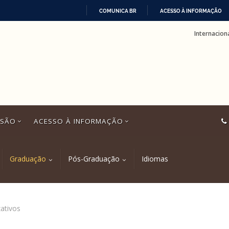
COMUNICA BR
ACESSO À INFORMAÇÃO
IR
Internacion
PARA
O
CONTEÚDO
SSÃO
ACESSO À INFORMAÇÃO
Graduação
Pós-Graduação
Idiomas
ativos