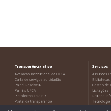
Transparência ativa
Serviços
Avaliação Institucional da UFCA
Assuntos E
Carta de serviços ao cidadão
Bibliotecas
Painel Resolveu?
Gestão de 
Painéis UFCA
Licitações
Plataforma Fala.BR
Reitoria In
Portal da transparência
Tecnologia
Sustentabilidade
Visitas Gui