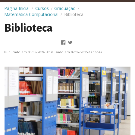
Página Inicial
Cursos
Graduação
/
/
/
Matemática Computacional
Biblioteca
/
Biblioteca
Publicado em 05/09/2024. Atualizado em 02/07/2025 às 16h47