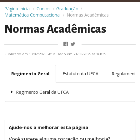
Página Inicial
Cursos
Graduação
/
/
/
Matemática Computacional
Normas Acadêmicas
/
Normas Acadêmicas
Publicado em 13/02/2025. Atualizado em 21/08/2025 às 16h35
Regimento Geral
Estatuto da UFCA
Regulamento 
Regimento Geral da UFCA
Ajude-nos a melhorar esta página
Você sugere alguma correção ou melhoria?